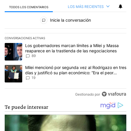
LOS MÁS RECIENTES
TODOS LOS COMENTARIOS
Todos los comentarios
Inicie la conversación
CONVERSACIONES ACTIVAS
Este listado muestra los artículos con más comentarios en los últim
Un artículo de tendencia con el título "Los gobernadores marcan l
Los gobernadores marcan límites a Milei y Massa
reaparece en la trastienda de las negociaciones
89
Un artículo de tendencia con el título "Milei mencionó por segunda
Milei mencionó por segunda vez al Rodrigazo en tres
días y justificó su plan económico: “Era el peor
escenario posible”
19
Gestionado por