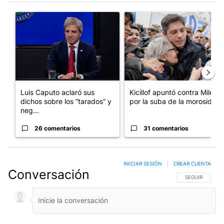
Este listado muestra los artículos con más comentarios en los últim
Un artículo de tendencia con el título "Luis Caputo aclaró sus 
Un artículo de tendencia con el
Luis Caputo aclaró sus
Kicillof apuntó contra Milei
dichos sobre los “tarados” y
por la suba de la morosida...
neg...
26 comentarios
31 comentarios
INICIAR SESIÓN
|
CREAR CUENTA
Conversación
SIGA ESTA CO
SEGUIR