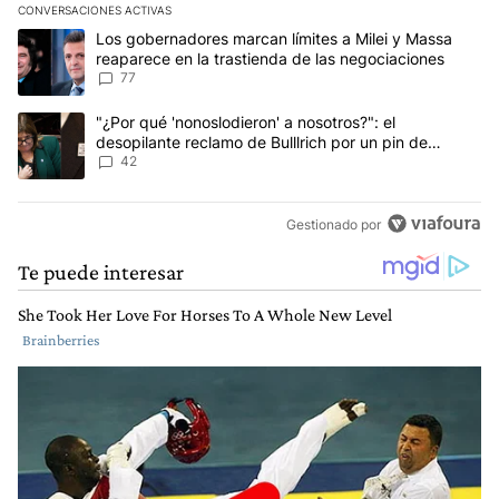
CONVERSACIONES ACTIVAS
Este listado muestra los artículos con más comentarios en los últim
Un artículo de tendencia con el título "Los gobernadores marcan l
Los gobernadores marcan límites a Milei y Massa
reaparece en la trastienda de las negociaciones
77
Un artículo de tendencia con el título ""¿Por qué 'nonoslodieron' a
"¿Por qué 'nonoslodieron' a nosotros?": el
desopilante reclamo de Bulllrich por un pin de
Malvinas
42
Gestionado por