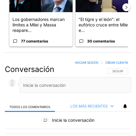
Los gobernadores marcan
"El tigre y el león": el
límites a Milei y Massa
eufórico cruce entre Milei y
reapare...
e...
77 comentarios
30 comentarios
INICIAR SESIÓN
|
CREAR CUENTA
Conversación
SIGA ESTA CO
SEGUIR
LOS MÁS RECIENTES
TODOS LOS COMENTARIOS
Todos los comentarios
Inicie la conversación