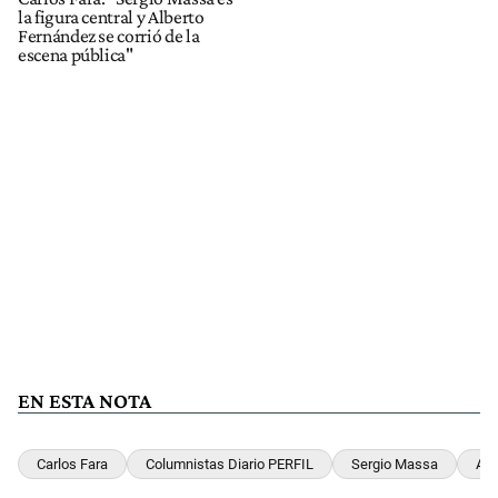
la figura central y Alberto
Fernández se corrió de la
escena pública"
EN ESTA NOTA
Carlos Fara
Columnistas Diario PERFIL
Sergio Massa
Alb