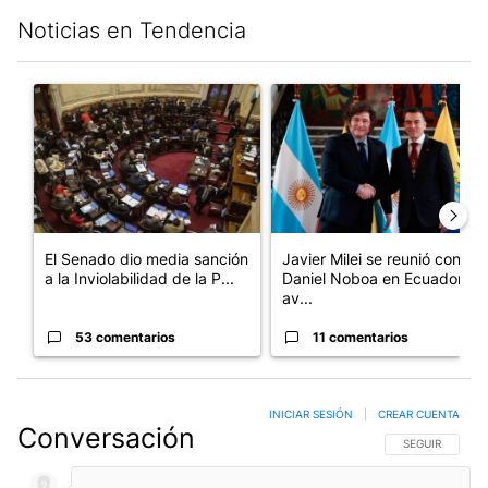
Noticias en Tendencia
Este listado muestra los artículos con más comentarios en los últim
Un artículo de tendencia con el título "El Senado dio media san
Un artículo de tendencia con e
El Senado dio media sanción
Javier Milei se reunió con
a la Inviolabilidad de la P...
Daniel Noboa en Ecuador y
av...
53 comentarios
11 comentarios
INICIAR SESIÓN
|
CREAR CUENTA
Conversación
SIGA ESTA CO
SEGUIR