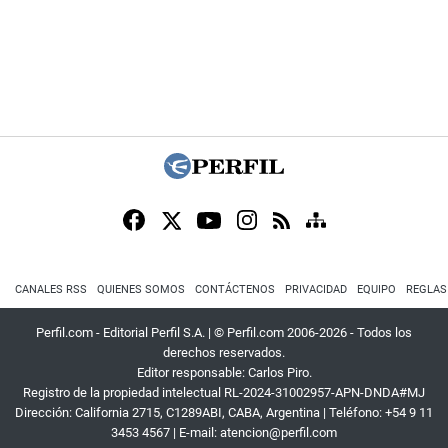
CANALES RSS
QUIENES SOMOS
CONTÁCTENOS
PRIVACIDAD
EQUIPO
REGLAS
Perfil.com - Editorial Perfil S.A.
| © Perfil.com 2006-2026 - Todos los
derechos reservados.
Editor responsable: Carlos Piro.
Registro de la propiedad intelectual RL-2024-31002957-APN-DNDA#MJ
Dirección:
California 2715
,
C1289ABI
,
CABA, Argentina
| Teléfono:
+54 9 11
3453 4567
| E-mail:
atencion@perfil.com