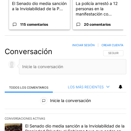
El Senado dio media sanción
La policía arrestó a 12
a la Inviolabilidad de la P...
personas en la
manifestación co...
115 comentarios
20 comentarios
INICIAR SESIÓN
|
CREAR CUENTA
Conversación
SIGA ESTA CO
SEGUIR
LOS MÁS RECIENTES
TODOS LOS COMENTARIOS
Todos los comentarios
Inicie la conversación
CONVERSACIONES ACTIVAS
Este listado muestra los artículos con más comentarios en los últim
Un artículo de tendencia con el título "El Senado dio media sanci
El Senado dio media sanción a la Inviolabilidad de la