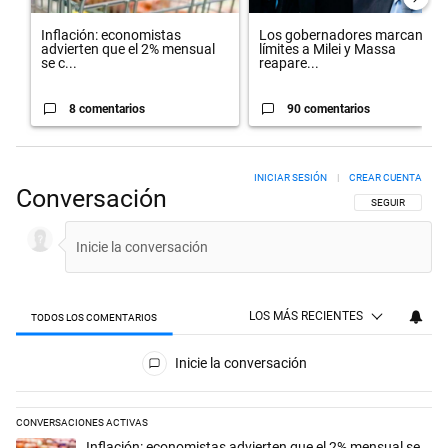
Inflación: economistas
Los gobernadores marcan
advierten que el 2% mensual
límites a Milei y Massa
se c...
reapare...
8 comentarios
90 comentarios
INICIAR SESIÓN
|
CREAR CUENTA
Conversación
SIGA ESTA CON
SEGUIR
LOS MÁS RECIENTES
TODOS LOS COMENTARIOS
Todos los comentarios
Inicie la conversación
CONVERSACIONES ACTIVAS
Este listado muestra los artículos con más comentarios en los últimos 
Un artículo de tendencia con el título "Inflación: economistas advierte
Inflación: economistas advierten que el 2% mensual se