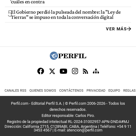
cuáles en contra
5
El Gobierno perdió la pulseada del nombre: la "Ley de
Tierras" se impuso en toda la conversación digital
VER MÁS
CANALES RSS
QUIENES SOMOS
CONTÁCTENOS
PRIVACIDAD
EQUIPO
REGLAS
Perfil.com - Editorial Perfil S.A.
| © Perfil.com 2006-2026 - Todos los
derechos reservados.
Editor responsable: Carlos Piro.
Registro de la propiedad intelectual RL-2024-31002957-APN-DNDA#MJ
Dirección:
California 2715
,
C1289ABI
,
CABA, Argentina
| Teléfono:
+54 9 11
3453 4567
| E-mail:
atencion@perfil.com