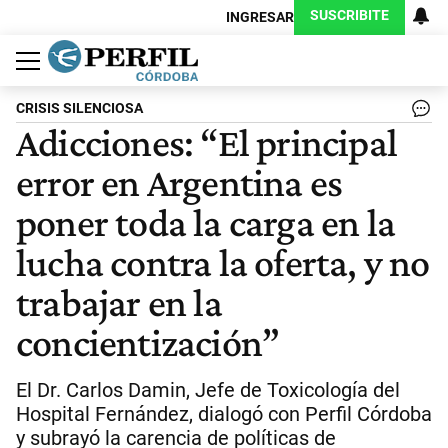
SUSCRIBITE
INGRESAR
Política
Economía
Judiciales
Sociedad
Cultura
Espectáculos
Deportes
Protagonistas
CRISIS SILENCIOSA
Adicciones: “El principal
error en Argentina es
poner toda la carga en la
lucha contra la oferta, y no
trabajar en la
concientización”
El Dr. Carlos Damin, Jefe de Toxicología del
Hospital Fernández, dialogó con Perfil Córdoba
y subrayó la carencia de políticas de