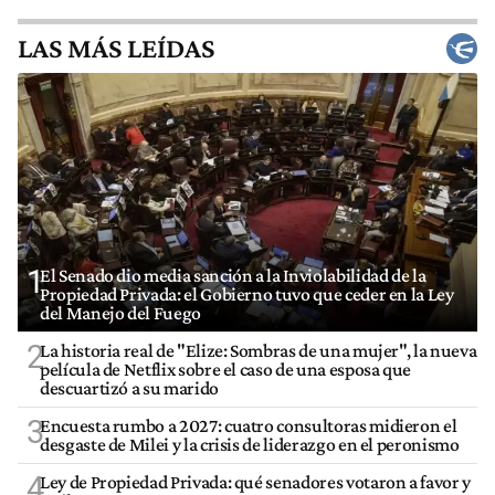
LAS MÁS LEÍDAS
1
El Senado dio media sanción a la Inviolabilidad de la
Propiedad Privada: el Gobierno tuvo que ceder en la Ley
del Manejo del Fuego
2
La historia real de "Elize: Sombras de una mujer", la nueva
película de Netflix sobre el caso de una esposa que
descuartizó a su marido
3
Encuesta rumbo a 2027: cuatro consultoras midieron el
desgaste de Milei y la crisis de liderazgo en el peronismo
4
Ley de Propiedad Privada: qué senadores votaron a favor y