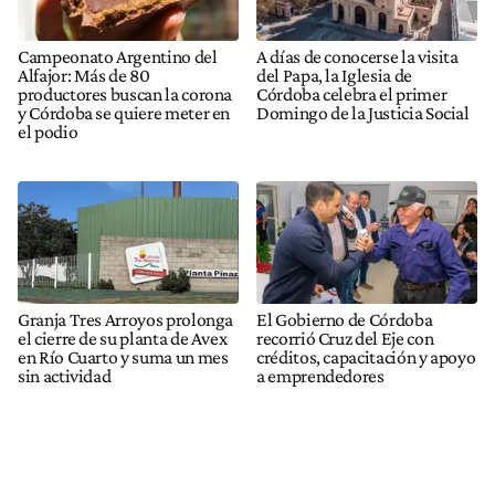
Campeonato Argentino del
A días de conocerse la visita
Alfajor: Más de 80
del Papa, la Iglesia de
productores buscan la corona
Córdoba celebra el primer
y Córdoba se quiere meter en
Domingo de la Justicia Social
el podio
Granja Tres Arroyos prolonga
El Gobierno de Córdoba
el cierre de su planta de Avex
recorrió Cruz del Eje con
en Río Cuarto y suma un mes
créditos, capacitación y apoyo
sin actividad
a emprendedores