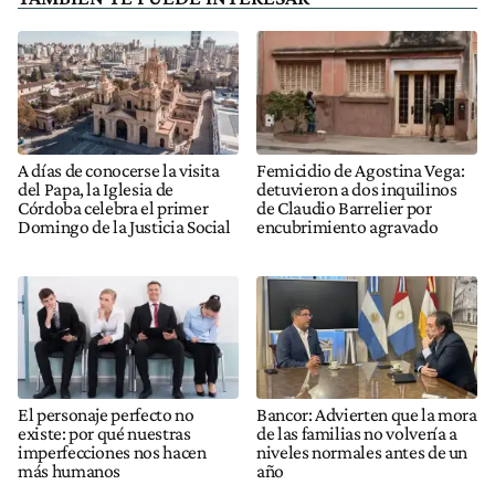
A días de conocerse la visita
Femicidio de Agostina Vega:
del Papa, la Iglesia de
detuvieron a dos inquilinos
Córdoba celebra el primer
de Claudio Barrelier por
Domingo de la Justicia Social
encubrimiento agravado
El personaje perfecto no
Bancor: Advierten que la mora
existe: por qué nuestras
de las familias no volvería a
imperfecciones nos hacen
niveles normales antes de un
más humanos
año