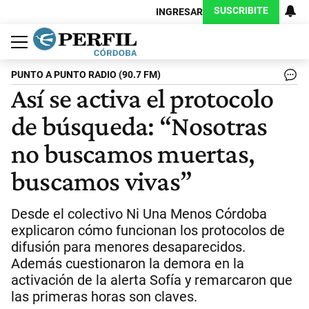
SUSCRIBITE
INGRESAR
Política
Economía
Judiciales
Sociedad
Cultura
Espectáculos
Deportes
Protagonistas
PUNTO A PUNTO RADIO (90.7 FM)
Así se activa el protocolo
de búsqueda: “Nosotras
no buscamos muertas,
buscamos vivas”
Desde el colectivo Ni Una Menos Córdoba
explicaron cómo funcionan los protocolos de
difusión para menores desaparecidos.
Además cuestionaron la demora en la
activación de la alerta Sofía y remarcaron que
las primeras horas son claves.