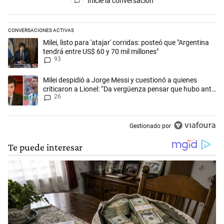
Inicie la conversación
CONVERSACIONES ACTIVAS
Este listado muestra los artículos con más comentarios en los últimos 
Un artículo de tendencia con el título "Milei, listo para 'atajar' corrid
Milei, listo para 'atajar' corridas: posteó que "Argentina
tendrá entre US$ 60 y 70 mil millones"
93
Un artículo de tendencia con el título "Milei despidió a Jorge Messi y
Milei despidió a Jorge Messi y cuestionó a quienes
criticaron a Lionel: “Da vergüenza pensar que hubo anti-
26
Messi”
Gestionado por