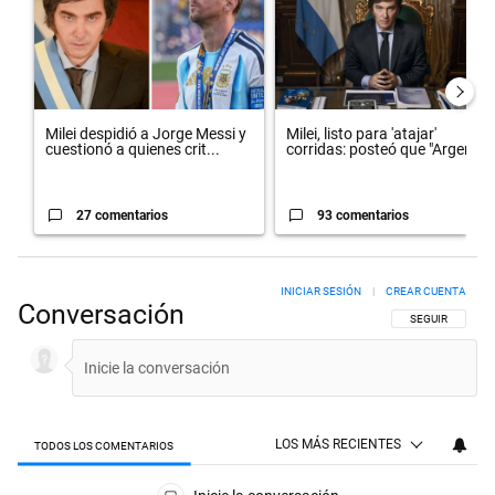
Milei despidió a Jorge Messi y
Milei, listo para 'atajar'
cuestionó a quienes crit...
corridas: posteó que "Argent...
27 comentarios
93 comentarios
INICIAR SESIÓN
|
CREAR CUENTA
Conversación
SIGA ESTA CON
SEGUIR
LOS MÁS RECIENTES
TODOS LOS COMENTARIOS
Todos los comentarios