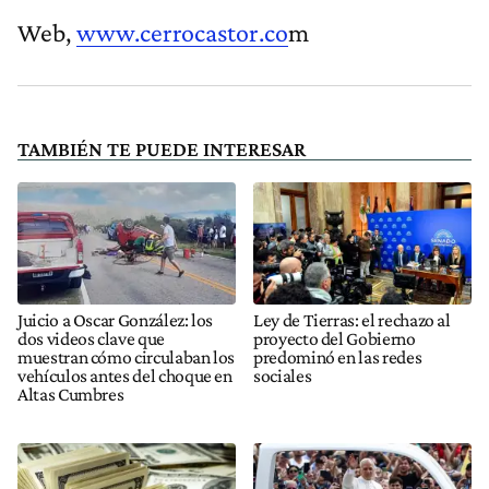
Web,
www.cerrocastor.co
m
TAMBIÉN TE PUEDE INTERESAR
Juicio a Oscar González: los
Ley de Tierras: el rechazo al
dos videos clave que
proyecto del Gobierno
muestran cómo circulaban los
predominó en las redes
vehículos antes del choque en
sociales
Altas Cumbres