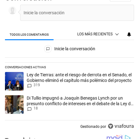
LOS MÁS RECIENTES
TODOS LOS COMENTARIOS
Todos los comentarios
Inicie la conversación
CONVERSACIONES ACTIVAS
Este listado muestra los artículos con más comentarios en los últimos 
Un artículo de tendencia con el título "Ley de Tierras: ante el riesgo d
Ley de Tierras: ante el riesgo de derrota en el Senado, el
Gobierno eliminó el capítulo más polémico del proyecto
319
Un artículo de tendencia con el título "Di Tullio impugnó a Joaquín Be
Di Tullio impugnó a Joaquín Benegas Lynch por un
presunto conflicto de intereses en el debate de la Ley de
18
Tierras
Gestionado por