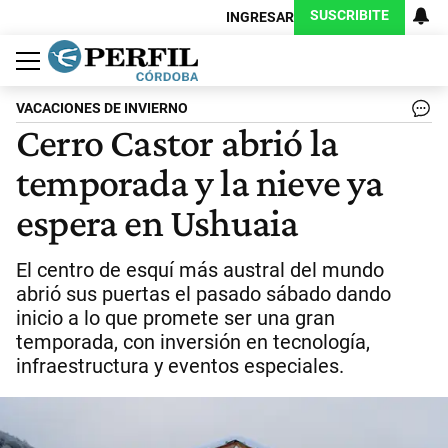
SUSCRIBITE
INGRESAR
Política
Economía
Judiciales
Sociedad
Cultura
Espectáculos
Deportes
Protagonistas
VACACIONES DE INVIERNO
Cerro Castor abrió la
temporada y la nieve ya
espera en Ushuaia
El centro de esquí más austral del mundo
abrió sus puertas el pasado sábado dando
inicio a lo que promete ser una gran
temporada, con inversión en tecnología,
infraestructura y eventos especiales.