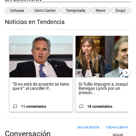
Ushuaia
Cerro Castor
Temporada
Nieve
Esquí
Noticias en Tendencia
Este listado muestra los artículos con más comentarios en los últimos 
Un artículo de tendencia con el título ""Si no está de acuerdo se tiene 
Un artículo de tendencia con el 
"Si no está de acuerdo se tiene
Di Tullio impugnó a Joaquín
que ir": el canciller P...
Benegas Lynch por un
presun...
11 comentarios
18 comentarios
INICIAR SESIÓN
|
CREAR CUENTA
Conversación
SIGA ESTA CON
SEGUIR