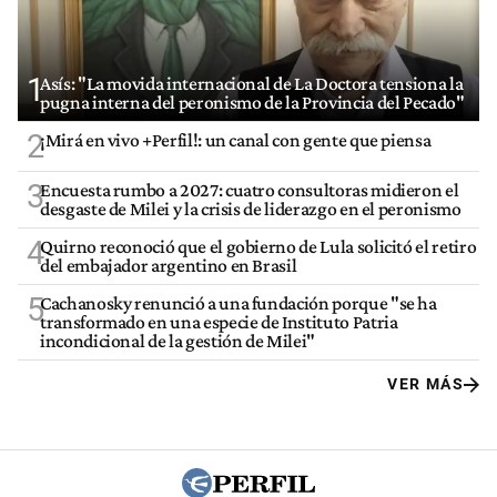
1
Asís: "La movida internacional de La Doctora tensiona la
pugna interna del peronismo de la Provincia del Pecado"
2
¡Mirá en vivo +Perfil!: un canal con gente que piensa
3
Encuesta rumbo a 2027: cuatro consultoras midieron el
desgaste de Milei y la crisis de liderazgo en el peronismo
4
Quirno reconoció que el gobierno de Lula solicitó el retiro
del embajador argentino en Brasil
5
Cachanosky renunció a una fundación porque "se ha
transformado en una especie de Instituto Patria
incondicional de la gestión de Milei"
VER MÁS