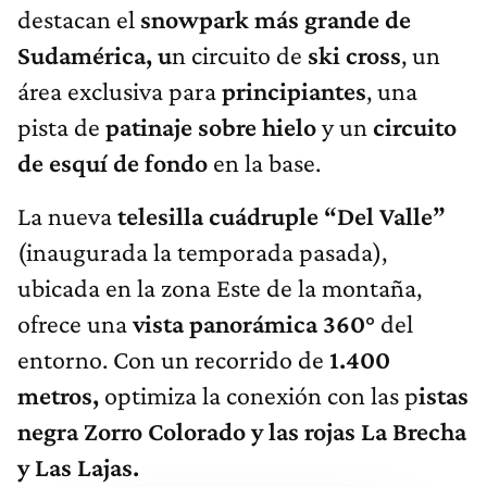
destacan el
snowpark más grande de
Sudamérica, u
n circuito de
ski cross
, un
área exclusiva para
principiantes
, una
pista de
patinaje sobre hielo
y un
circuito
de esquí de fondo
en la base.
La nueva
telesilla cuádruple “Del Valle”
(inaugurada la temporada pasada),
ubicada en la zona Este de la montaña,
ofrece una
vista panorámica 360°
del
entorno. Con un recorrido de
1.400
metros,
optimiza la conexión con las p
istas
negra Zorro Colorado y las rojas La Brecha
y Las Lajas.