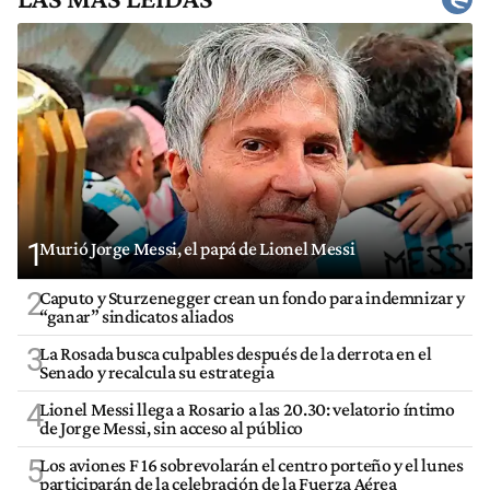
1
Murió Jorge Messi, el papá de Lionel Messi
2
Caputo y Sturzenegger crean un fondo para indemnizar y
“ganar” sindicatos aliados
3
La Rosada busca culpables después de la derrota en el
Senado y recalcula su estrategia
4
Lionel Messi llega a Rosario a las 20.30: velatorio íntimo
de Jorge Messi, sin acceso al público
5
Los aviones F 16 sobrevolarán el centro porteño y el lunes
participarán de la celebración de la Fuerza Aérea