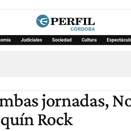
nomía
Judiciales
Sociedad
Cultura
Espectácul
Política
Pymes
Salud
Internacional
Clima
Deportes
Business
Noticias
Caras
ambas jornadas, N
squín Rock