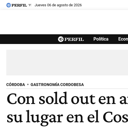
jueves 06 de agosto de 2026
Últimas noticias
Política
Eco
Inicio
Ahora
Opinión
Cultura
Arte
Educación
Videos
Córdoba
Reperfilar
Diario del Juicio
CÓRDOBA
GASTRONOMÍA CORDOBESA
Con sold out en 
su lugar en el Co