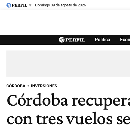
domingo 09 de agosto de 2026
Últimas noticias
Política
Eco
Inicio
Ahora
Opinión
Cultura
Arte
Educación
Videos
Córdoba
Reperfilar
Diario del Juicio
CÓRDOBA
INVERSIONES
Córdoba recupera
con tres vuelos 