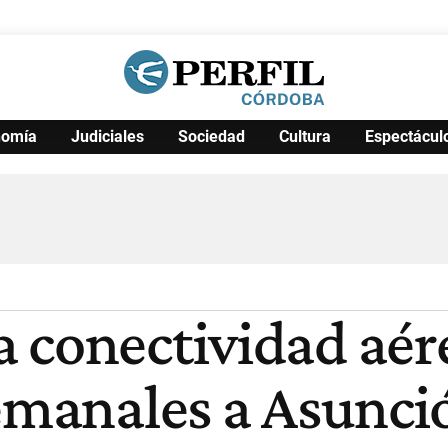
nomía
Judiciales
Sociedad
Cultura
Espectácul
Política
Pymes
Salud
Internacional
Clima
Deportes
Business
Noticias
Caras
 conectividad aér
semanales a Asunci