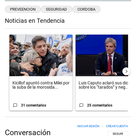
PREVEENCION
SEGURIDAD
CORDOBA
Noticias en Tendencia
Este listado muestra los artículos con más comentarios en los últimos 
Un artículo de tendencia con el título "Kicillof apuntó contra Milei po
Un artículo de tendencia con el 
Kicillof apuntó contra Milei por
Luis Caputo aclaró sus dichos
la suba de la morosida...
sobre los “tarados” y neg...
31 comentarios
25 comentarios
INICIAR SESIÓN
|
CREAR CUENTA
Conversación
SIGA ESTA CON
SEGUIR