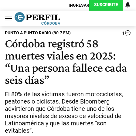
SUSCRIBITE
INGRESAR
Política
Economía
Judiciales
Sociedad
Cultura
Espectáculos
Deportes
Protagonistas
PUNTO A PUNTO RADIO (90.7 FM)
1
Córdoba registró 58
muertes viales en 2025:
“Una persona fallece cada
seis días”
El 80% de las víctimas fueron motociclistas,
peatones o ciclistas. Desde Bloomberg
advirtieron que Córdoba tiene uno de los
mayores niveles de exceso de velocidad de
Latinoamérica y que las muertes “son
evitables”.