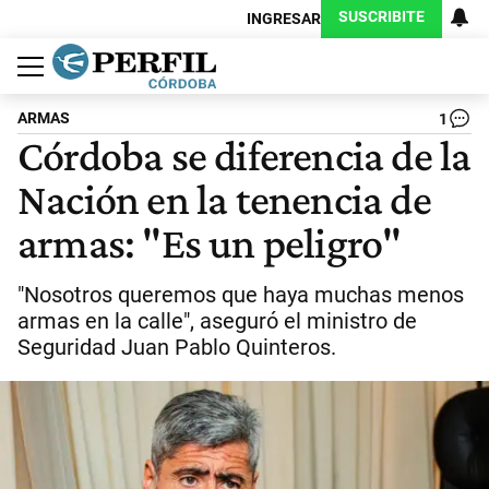
SUSCRIBITE
INGRESAR
Política
Economía
Judiciales
Sociedad
Cultura
Espectáculos
Deportes
Protagonistas
ARMAS
1
Córdoba se diferencia de la
Nación en la tenencia de
armas: "Es un peligro"
"Nosotros queremos que haya muchas menos
armas en la calle", aseguró el ministro de
Seguridad Juan Pablo Quinteros.