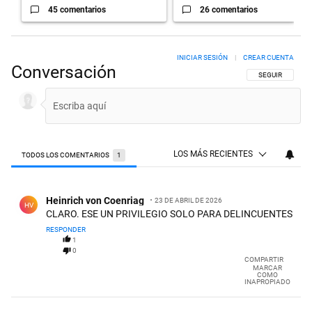
45 comentarios
26 comentarios
INICIAR SESIÓN
|
CREAR CUENTA
Conversación
SIGA ESTA CON
SEGUIR
LOS MÁS RECIENTES
TODOS LOS COMENTARIOS
1
Todos los comentarios
Comentario de Heinrich von Coenriag.
Heinrich von Coenriag
23 DE ABRIL DE 2026
HV
CLARO. ESE UN PRIVILEGIO SOLO PARA DELINCUENTES
RESPONDER
1
0
COMPARTIR
MARCAR
COMO
INAPROPIADO