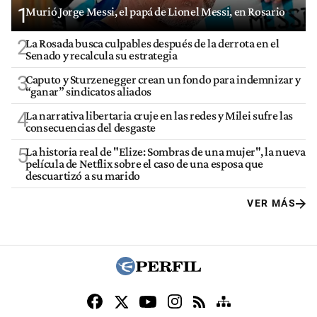
1
Murió Jorge Messi, el papá de Lionel Messi, en Rosario
2
La Rosada busca culpables después de la derrota en el
Senado y recalcula su estrategia
3
Caputo y Sturzenegger crean un fondo para indemnizar y
“ganar” sindicatos aliados
4
La narrativa libertaria cruje en las redes y Milei sufre las
consecuencias del desgaste
5
La historia real de "Elize: Sombras de una mujer", la nueva
película de Netflix sobre el caso de una esposa que
descuartizó a su marido
VER MÁS