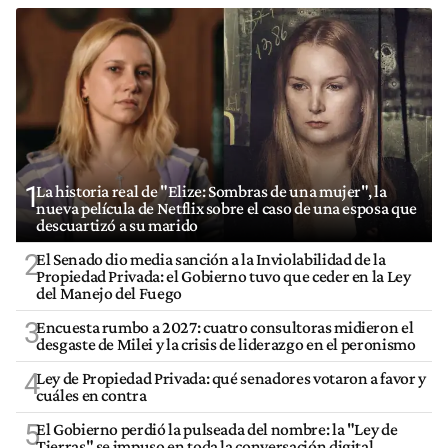
1
La historia real de "Elize: Sombras de una mujer", la
nueva película de Netflix sobre el caso de una esposa que
descuartizó a su marido
2
El Senado dio media sanción a la Inviolabilidad de la
Propiedad Privada: el Gobierno tuvo que ceder en la Ley
del Manejo del Fuego
3
Encuesta rumbo a 2027: cuatro consultoras midieron el
desgaste de Milei y la crisis de liderazgo en el peronismo
4
Ley de Propiedad Privada: qué senadores votaron a favor y
cuáles en contra
5
El Gobierno perdió la pulseada del nombre: la "Ley de
Tierras" se impuso en toda la conversación digital