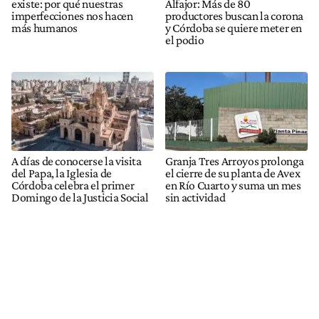
existe: por qué nuestras
Alfajor: Más de 80
imperfecciones nos hacen
productores buscan la corona
más humanos
y Córdoba se quiere meter en
el podio
A días de conocerse la visita
Granja Tres Arroyos prolonga
del Papa, la Iglesia de
el cierre de su planta de Avex
Córdoba celebra el primer
en Río Cuarto y suma un mes
Domingo de la Justicia Social
sin actividad