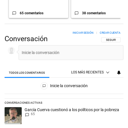
65 comentarios
38 comentarios
INICIAR SESIÓN
|
CREAR CUENTA
Conversación
SIGA ESTA CON
SEGUIR
LOS MÁS RECIENTES
TODOS LOS COMENTARIOS
Todos los comentarios
Inicie la conversación
CONVERSACIONES ACTIVAS
Este listado muestra los artículos con más comentarios en los últimos 
Un artículo de tendencia con el título "García Cuerva cuestionó a los p
García Cuerva cuestionó a los políticos por la pobreza
65