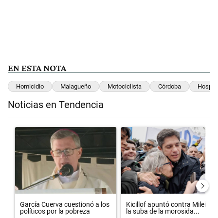
EN ESTA NOTA
Homicidio
Malagueño
Motociclista
Córdoba
Hospita
Noticias en Tendencia
Este listado muestra los artículos con más comentarios en los últimos 
Un artículo de tendencia con el título "García Cuerva cuestionó a los
Un artículo de tendencia con el t
García Cuerva cuestionó a los
Kicillof apuntó contra Milei por
políticos por la pobreza
la suba de la morosida...