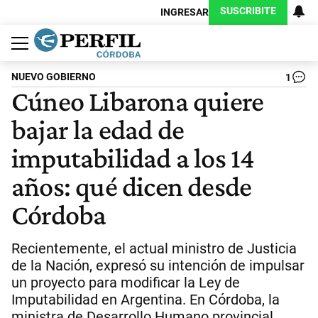
SUSCRIBITE
INGRESAR
Política
Economía
Judiciales
Sociedad
Cultura
Espectáculos
Deportes
Protagonistas
NUEVO GOBIERNO
1
Cúneo Libarona quiere
bajar la edad de
imputabilidad a los 14
años: qué dicen desde
Córdoba
Recientemente, el actual ministro de Justicia
de la Nación, expresó su intención de impulsar
un proyecto para modificar la Ley de
Imputabilidad en Argentina. En Córdoba, la
ministra de Desarrollo Humano provincial