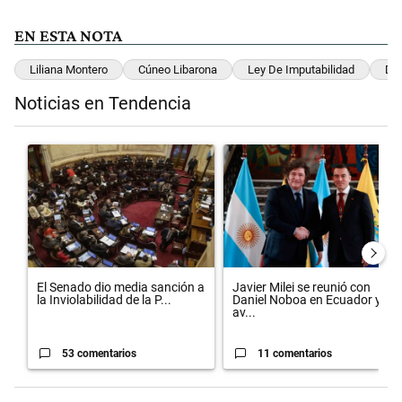
EN ESTA NOTA
Liliana Montero
Cúneo Libarona
Ley De Imputabilidad
Del
Noticias en Tendencia
Este listado muestra los artículos con más comentarios en los últimos 
Un artículo de tendencia con el título "El Senado dio media sanción 
Un artículo de tendencia con el 
El Senado dio media sanción a
Javier Milei se reunió con
la Inviolabilidad de la P...
Daniel Noboa en Ecuador y
av...
53 comentarios
11 comentarios