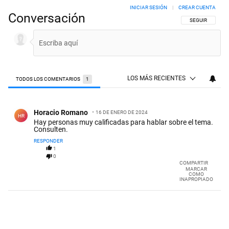
INICIAR SESIÓN
|
CREAR CUENTA
Conversación
SIGA ESTA CON
SEGUIR
LOS MÁS RECIENTES
TODOS LOS COMENTARIOS
1
Todos los comentarios
Comentario de Horacio Romano.
Horacio Romano
16 DE ENERO DE 2024
HR
Hay personas muy calificadas para hablar sobre el tema.
Consulten.
RESPONDER
1
0
COMPARTIR
MARCAR
COMO
INAPROPIADO