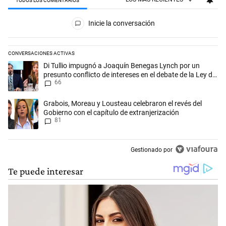
TODOS LOS COMENTARIOS
Todos los comentarios
Inicie la conversación
CONVERSACIONES ACTIVAS
Este listado muestra los artículos con más comentarios en los últimos 
Un artículo de tendencia con el título "Di Tullio impugnó a Joaquín Be
Di Tullio impugnó a Joaquín Benegas Lynch por un
presunto conflicto de intereses en el debate de la Ley de
66
Tierras
Un artículo de tendencia con el título "Grabois, Moreau y Lousteau cele
Grabois, Moreau y Lousteau celebraron el revés del
Gobierno con el capítulo de extranjerización
81
Gestionado por