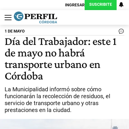
SUSCRIBITE
INGRESAR
Política
Economía
Judiciales
Sociedad
Cultura
Espectáculos
Deportes
Protagonistas
1 DE MAYO
Día del Trabajador: este 1
de mayo no habrá
transporte urbano en
Córdoba
La Municipalidad informó sobre cómo
funcionarán la recolección de residuos, el
servicio de transporte urbano y otras
prestaciones en la ciudad.