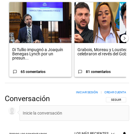
Un artículo de tendencia con el título "Di Tullio impugnó a Joaquín 
Un artículo de tendencia con el 
Di Tullio impugnó a Joaquín
Grabois, Moreau y Lousteau
Benegas Lynch por un
celebraron el revés del Gobi...
presun...
65 comentarios
81 comentarios
INICIAR SESIÓN
|
CREAR CUENTA
Conversación
SIGA ESTA CON
SEGUIR
LOS MÁS RECIENTES