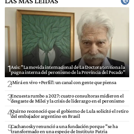
LAS MÁS LEÍDAS
1
Asís: "La movida internacional de La Doctora tensiona la
pugna interna del peronismo de la Provincia del Pecado"
2
¡Mirá en vivo +Perfil!: un canal con gente que piensa
3
Encuesta rumbo a 2027: cuatro consultoras midieron el
desgaste de Milei y la crisis de liderazgo en el peronismo
4
Quirno reconoció que el gobierno de Lula solicitó el retiro
del embajador argentino en Brasil
5
Cachanosky renunció a una fundación porque "se ha
transformado en una especie de Instituto Patria