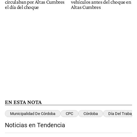
circulaban por Altas Cumbres
vehículos antes del choque en
el día del choque
Altas Cumbres
EN ESTA NOTA
Municipalidad De Córdoba
CPC
Córdoba
Día Del Trabajad
Noticias en Tendencia
Este listado muestra los artículos con más comentarios en los últimos 