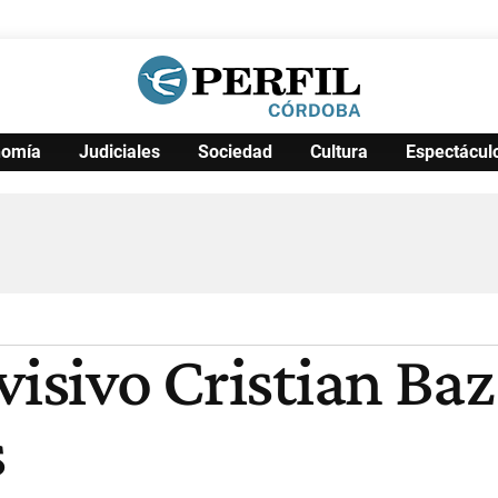
nomía
Judiciales
Sociedad
Cultura
Espectácul
Política
Pymes
Salud
Internacional
Clima
Deportes
Business
Noticias
Caras
visivo Cristian Baz
s