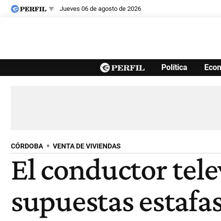
jueves 06 de agosto de 2026
Últimas noticias
Política
Eco
Inicio
Ahora
Opinión
Cultura
Arte
Educación
Videos
Córdoba
Reperfilar
Diario del Juicio
CÓRDOBA
VENTA DE VIVIENDAS
El conductor tele
supuestas estafa