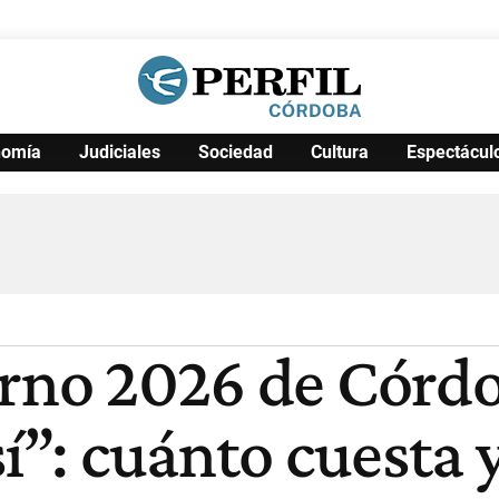
nomía
Judiciales
Sociedad
Cultura
Espectácul
Política
Pymes
Salud
Internacional
Clima
Deportes
Business
Noticias
Caras
erno 2026 de Córd
sí”: cuánto cuesta 