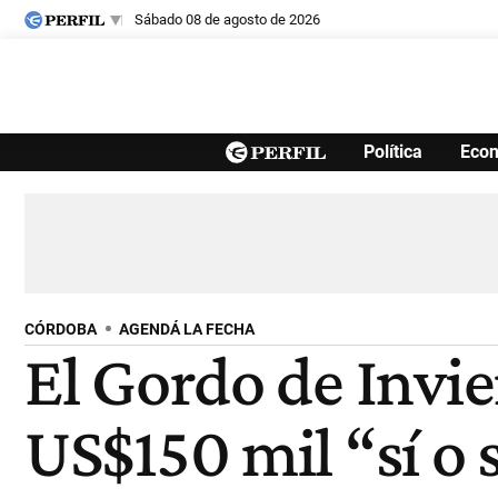
sábado 08 de agosto de 2026
Últimas noticias
Política
Eco
Inicio
Ahora
Opinión
Cultura
Arte
Educación
Videos
Córdoba
Reperfilar
Diario del Juicio
CÓRDOBA
AGENDÁ LA FECHA
El Gordo de Invi
US$150 mil “sí o 