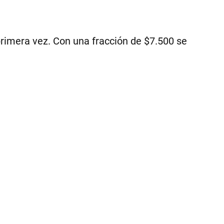
15
y
el
pr
primera vez. Con una fracción de $7.500 se
sal
sí
o
sí
el
31
de
jul
|
PE