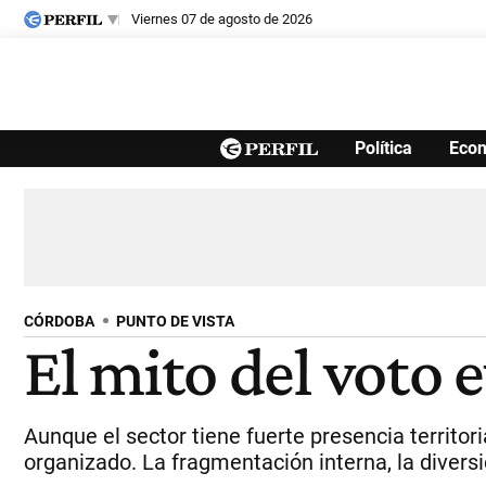
viernes 07 de agosto de 2026
Últimas noticias
Política
Eco
Inicio
Ahora
Opinión
Cultura
Arte
Educación
Videos
Córdoba
Reperfilar
Diario del Juicio
CÓRDOBA
PUNTO DE VISTA
El mito del voto
Aunque el sector tiene fuerte presencia territori
organizado. La fragmentación interna, la diversi