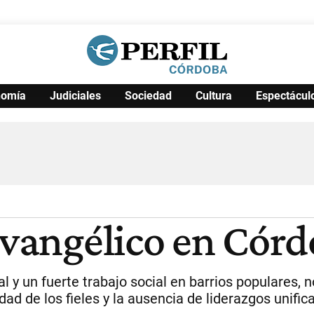
nomía
Judiciales
Sociedad
Cultura
Espectácul
Política
Pymes
Salud
Internacional
Clima
Deportes
Business
Noticias
Caras
 evangélico en Cór
al y un fuerte trabajo social en barrios populares, n
dad de los fieles y la ausencia de liderazgos unifi