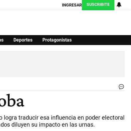
SUSCRIBITE
INGRESAR
os
Deportes
Protagonistas
Ciencia
Protagonistas
Tecnología
CARAS
Exitoina
Turismo
Exitoina
Gaming
Vivo
.
doba
|
CE
PE
o logra traducir esa influencia en poder electoral
cados diluyen su impacto en las urnas.