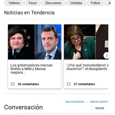
Talleres
Fassi
Elecciones
Córdoba
Fútbol
Adel
Noticias en Tendencia
Este listado muestra los artículos con más comentarios en los últimos 
Un artículo de tendencia con el título "Los gobernadores marcan lím
Un artículo de tendencia con el t
Los gobernadores marcan
"¿Por qué 'nonoslodieron' a
límites a Milei y Massa
nosotros?": el desopilante ...
reapare...
36 comentarios
37 comentarios
INICIAR SESIÓN
|
CREAR CUENTA
Conversación
SIGA ESTA CON
SEGUIR