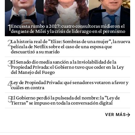
1
Encuesta rumbo a 2027: cuatro consultoras midieron el
desgaste de Milei y la crisis de liderazgo en el peronismo
2
La historia real de "Elize: Sombras de una mujer", la nueva
película de Netflix sobre el caso de una esposa que
descuartizó a su marido
3
El Senado dio media sanción a la Inviolabilidad de la
Propiedad Privada: el Gobierno tuvo que ceder en la Ley
del Manejo del Fuego
4
Ley de Propiedad Privada: qué senadores votaron a favor y
cuáles en contra
5
El Gobierno perdió la pulseada del nombre: la "Ley de
Tierras" se impuso en toda la conversación digital
VER MÁS