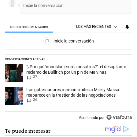
LOS MÁS RECIENTES
TODOS LOS COMENTARIOS
Todos los comentarios
Inicie la conversación
CONVERSACIONES ACTIVAS
Este listado muestra los artículos con más comentarios en los últimos 
Un artículo de tendencia con el título ""¿Por qué 'nonoslodieron' a noso
"¿Por qué 'nonoslodieron' a nosotros?": el desopilante
reclamo de Bulllrich por un pin de Malvinas
37
Un artículo de tendencia con el título "Los gobernadores marcan límit
Los gobernadores marcan límites a Milei y Massa
reaparece en la trastienda de las negociaciones
36
Gestionado por