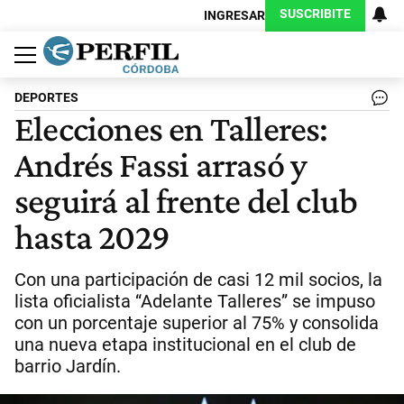
SUSCRIBITE
INGRESAR
Política
Economía
Judiciales
Sociedad
Cultura
Espectáculos
Deportes
Protagonistas
DEPORTES
Elecciones en Talleres:
Andrés Fassi arrasó y
seguirá al frente del club
hasta 2029
Con una participación de casi 12 mil socios, la
lista oficialista “Adelante Talleres” se impuso
con un porcentaje superior al 75% y consolida
una nueva etapa institucional en el club de
barrio Jardín.