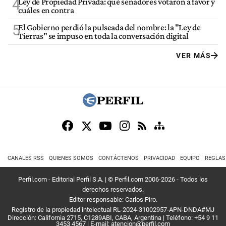
4
Ley de Propiedad Privada: qué senadores votaron a favor y
cuáles en contra
5
El Gobierno perdió la pulseada del nombre: la "Ley de
Tierras" se impuso en toda la conversación digital
VER MÁS
CANALES RSS
QUIENES SOMOS
CONTÁCTENOS
PRIVACIDAD
EQUIPO
REGLAS
Perfil.com - Editorial Perfil S.A.
| © Perfil.com 2006-2026 - Todos los
derechos reservados.
Editor responsable: Carlos Piro.
Registro de la propiedad intelectual RL-2024-31002957-APN-DNDA#MJ
Dirección:
California 2715
,
C1289ABI
,
CABA, Argentina
| Teléfono:
+54 9 11
3453 4567
| E-mail:
atencion@perfil.com