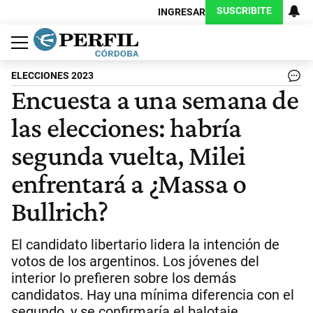
SUSCRIBITE
INGRESAR
Política
Economía
Judiciales
Sociedad
Cultura
Espectáculos
Deportes
Protagonistas
ELECCIONES 2023
Encuesta a una semana de
las elecciones: habría
segunda vuelta, Milei
enfrentará a ¿Massa o
Bullrich?
El candidato libertario lidera la intención de
votos de los argentinos. Los jóvenes del
interior lo prefieren sobre los demás
candidatos. Hay una mínima diferencia con el
segundo, y se confirmaría el balotaje.