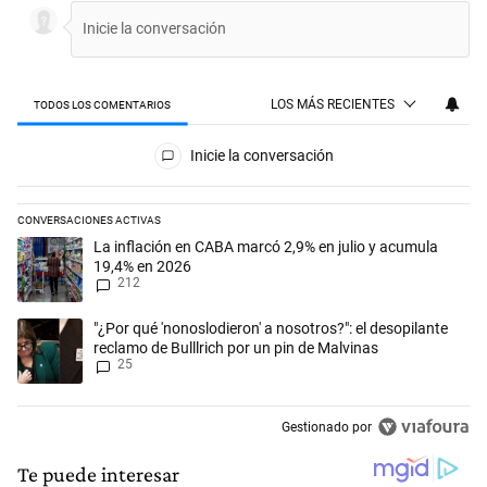
LOS MÁS RECIENTES
TODOS LOS COMENTARIOS
Todos los comentarios
Inicie la conversación
CONVERSACIONES ACTIVAS
Este listado muestra los artículos con más comentarios en los últimos 
Un artículo de tendencia con el título "La inflación en CABA marcó 2,
La inflación en CABA marcó 2,9% en julio y acumula
19,4% en 2026
212
Un artículo de tendencia con el título ""¿Por qué 'nonoslodieron' a noso
"¿Por qué 'nonoslodieron' a nosotros?": el desopilante
reclamo de Bulllrich por un pin de Malvinas
25
Gestionado por