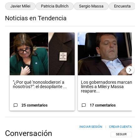
Javier Milei
Patricia Bullrich
Sergio Massa
Encuesta
Noticias en Tendencia
Este listado muestra los artículos con más comentarios en los últimos 
Un artículo de tendencia con el título ""¿Por qué 'nonoslodieron' a n
Un artículo de tendencia con el 
"¿Por qué 'nonoslodieron' a
Los gobernadores marcan
nosotros?": el desopilante ...
límites a Milei y Massa
reapare...
25 comentarios
17 comentarios
INICIAR SESIÓN
|
CREAR CUENTA
Conversación
SIGA ESTA CON
SEGUIR