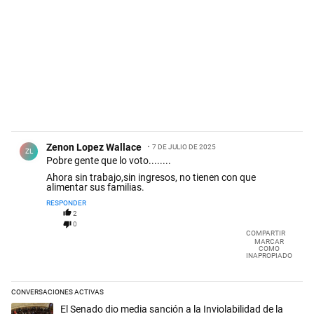
Comentario de Zenon Lopez Wallace.
Zenon Lopez Wallace
7 DE JULIO DE 2025
ZL
Pobre gente que lo voto........
Ahora sin trabajo,sin ingresos, no tienen con que
alimentar sus familias.
RESPONDER
2
0
COMPARTIR
MARCAR
COMO
INAPROPIADO
CONVERSACIONES ACTIVAS
Este listado muestra los artículos con más comentarios en los últimos 
Un artículo de tendencia con el título "El Senado dio media sanción a l
El Senado dio media sanción a la Inviolabilidad de la