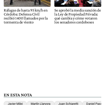
Ráfagas de hasta 95 km/h en
Se aprobó la media sanción de
Córdoba: Defensa Civil
la Ley de Propiedad Privada:
recibió 1400 llamados por la
qué cambia y cómo votaron
tormenta de viento
los senadores cordobeses
EN ESTA NOTA
Javier Milei
Martín Llaryora
Juan Schiaretti
Daniel Passer