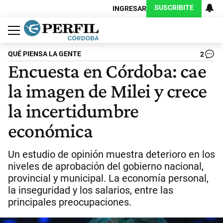
SUSCRIBITE
INGRESAR
Política
Economía
Judiciales
Sociedad
Cultura
Espectáculos
Deportes
Protagonistas
QUÉ PIENSA LA GENTE
2
Encuesta en Córdoba: cae
la imagen de Milei y crece
la incertidumbre
económica
Un estudio de opinión muestra deterioro en los
niveles de aprobación del gobierno nacional,
provincial y municipal. La economía personal,
la inseguridad y los salarios, entre las
principales preocupaciones.