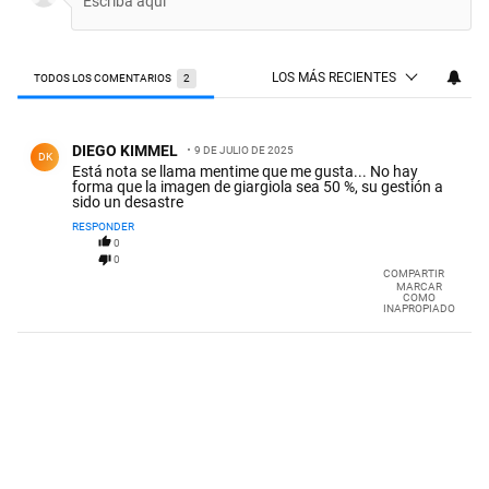
LOS MÁS RECIENTES
TODOS LOS COMENTARIOS
2
Todos los comentarios
Comentario de DIEGO KIMMEL.
DIEGO KIMMEL
9 DE JULIO DE 2025
DK
Está nota se llama mentime que me gusta... No hay
forma que la imagen de giargiola sea 50 %, su gestión a
sido un desastre
RESPONDER
0
0
COMPARTIR
MARCAR
COMO
INAPROPIADO