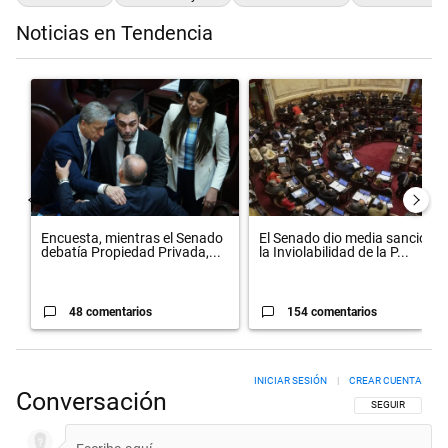
Noticias en Tendencia
Este listado muestra los artículos con más comentarios en los últimos 
Un artículo de tendencia con el título "Encuesta, mientras el Sena
Un artículo de tendencia con el 
Encuesta, mientras el Senado
El Senado dio media sanción a
debatía Propiedad Privada,...
la Inviolabilidad de la P...
48 comentarios
154 comentarios
INICIAR SESIÓN
|
CREAR CUENTA
Conversación
SIGA ESTA CON
SEGUIR