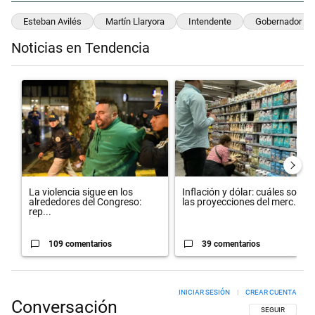
Esteban Avilés
Martín Llaryora
Intendente
Gobernador
Noticias en Tendencia
Este listado muestra los artículos con más comentarios en los últimos 
Un artículo de tendencia con el título "La violencia sigue en los al
Un artículo de tendencia con el 
La violencia sigue en los
Inflación y dólar: cuáles son
alrededores del Congreso:
las proyecciones del merc...
rep...
109 comentarios
39 comentarios
INICIAR SESIÓN
|
CREAR CUENTA
Conversación
SIGA ESTA CON
SEGUIR