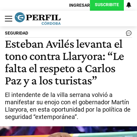
SUSCRIBITE
INGRESAR
Política
Economía
Judiciales
Sociedad
Cultura
Espectáculos
Deportes
Protagonistas
SEGURIDAD
Esteban Avilés levanta el
tono contra Llaryora: “Le
falta el respeto a Carlos
Paz y a los turistas”
El intendente de la villa serrana volvió a
manifestar su enojo con el gobernador Martín
Llaryora, en esta oportunidad por la política de
seguridad “extemporánea”.