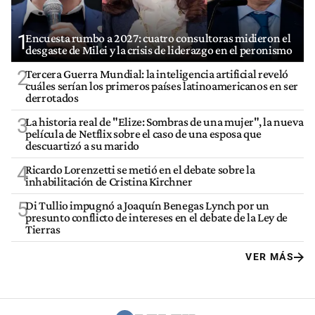
1
Encuesta rumbo a 2027: cuatro consultoras midieron el
desgaste de Milei y la crisis de liderazgo en el peronismo
2
Tercera Guerra Mundial: la inteligencia artificial reveló
cuáles serían los primeros países latinoamericanos en ser
derrotados
3
La historia real de "Elize: Sombras de una mujer", la nueva
película de Netflix sobre el caso de una esposa que
descuartizó a su marido
4
Ricardo Lorenzetti se metió en el debate sobre la
inhabilitación de Cristina Kirchner
5
Di Tullio impugnó a Joaquín Benegas Lynch por un
presunto conflicto de intereses en el debate de la Ley de
Tierras
VER MÁS