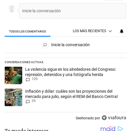
LOS MÁS RECIENTES
TODOS LOS COMENTARIOS
Todos los comentarios
Inicie la conversación
CONVERSACIONES ACTIVAS
Este listado muestra los artículos con más comentarios en los últimos 
Un artículo de tendencia con el título "La violencia sigue en los alred
La violencia sigue en los alrededores del Congreso:
represión, detenidos y una fotógrafa herida
109
Un artículo de tendencia con el título "Inflación y dólar: cuáles son l
Inflación y dólar: cuáles son las proyecciones del
mercado para julio, según el REM del Banco Central
39
Gestionado por