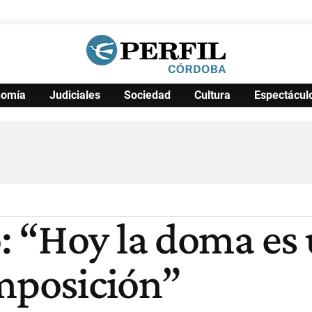
nomía
Judiciales
Sociedad
Cultura
Espectácul
Política
Pymes
Salud
Internacional
Clima
Deportes
Business
Noticias
Caras
 “Hoy la doma es u
imposición”