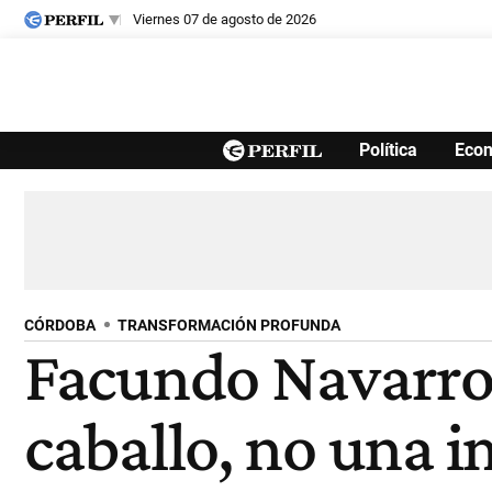
viernes 07 de agosto de 2026
Últimas noticias
Política
Eco
Inicio
Ahora
Opinión
Cultura
Arte
Educación
Videos
Córdoba
Reperfilar
Diario del Juicio
CÓRDOBA
TRANSFORMACIÓN PROFUNDA
Facundo Navarro:
caballo, no una 