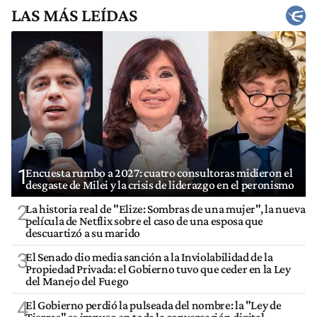
LAS MÁS LEÍDAS
1
Encuesta rumbo a 2027: cuatro consultoras midieron el
desgaste de Milei y la crisis de liderazgo en el peronismo
2
La historia real de "Elize: Sombras de una mujer", la nueva
película de Netflix sobre el caso de una esposa que
descuartizó a su marido
3
El Senado dio media sanción a la Inviolabilidad de la
Propiedad Privada: el Gobierno tuvo que ceder en la Ley
del Manejo del Fuego
4
El Gobierno perdió la pulseada del nombre: la "Ley de
Tierras" se impuso en toda la conversación digital