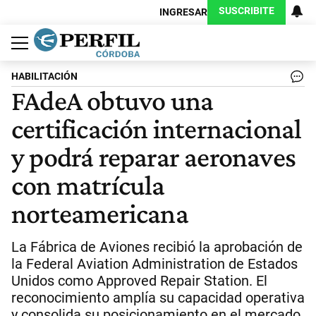
SUSCRIBITE
INGRESAR
Política
Economía
Judiciales
Sociedad
Cultura
Espectáculos
Deportes
Protagonistas
HABILITACIÓN
FAdeA obtuvo una
certificación internacional
y podrá reparar aeronaves
con matrícula
norteamericana
La Fábrica de Aviones recibió la aprobación de
la Federal Aviation Administration de Estados
Unidos como Approved Repair Station. El
reconocimiento amplía su capacidad operativa
y consolida su posicionamiento en el mercado