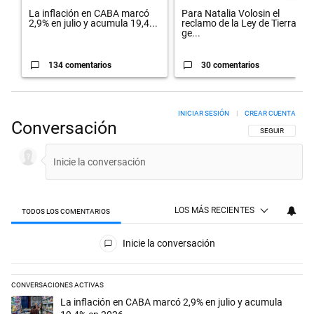
La inflación en CABA marcó
Para Natalia Volosin el
2,9% en julio y acumula 19,4...
reclamo de la Ley de Tierras
ge...
134 comentarios
30 comentarios
INICIAR SESIÓN
|
CREAR CUENTA
Conversación
SIGA ESTA CON
SEGUIR
LOS MÁS RECIENTES
TODOS LOS COMENTARIOS
Todos los comentarios
Inicie la conversación
CONVERSACIONES ACTIVAS
Este listado muestra los artículos con más comentarios en los últimos 
Un artículo de tendencia con el título "La inflación en CABA marcó 2,
La inflación en CABA marcó 2,9% en julio y acumula