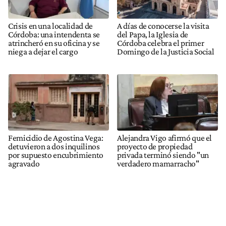
Crisis en una localidad de
A días de conocerse la visita
Córdoba: una intendenta se
del Papa, la Iglesia de
atrincheró en su oficina y se
Córdoba celebra el primer
niega a dejar el cargo
Domingo de la Justicia Social
Femicidio de Agostina Vega:
Alejandra Vigo afirmó que el
detuvieron a dos inquilinos
proyecto de propiedad
por supuesto encubrimiento
privada terminó siendo "un
agravado
verdadero mamarracho"