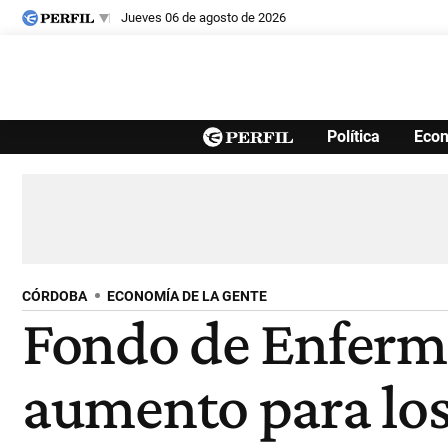
jueves 06 de agosto de 2026
Últimas noticias
Política
Eco
Inicio
Ahora
Opinión
Cultura
Arte
Educación
Videos
Córdoba
Reperfilar
Diario del Juicio
CÓRDOBA
ECONOMÍA DE LA GENTE
Fondo de Enferme
aumento para los 