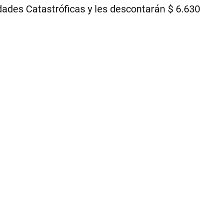
Soc
ades Catastróficas y les descontarán $ 6.630
(Ap
|
CE