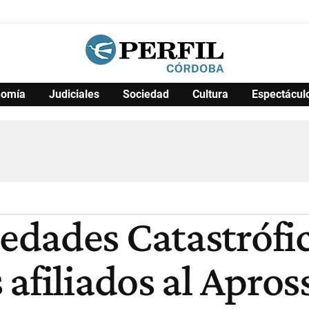
nomía
Judiciales
Sociedad
Cultura
Espectácul
Política
Pymes
Salud
Internacional
Clima
Deportes
Business
Noticias
Caras
dades Catastrófic
afiliados al Apros