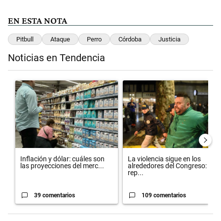
EN ESTA NOTA
Pitbull
Ataque
Perro
Córdoba
Justicia
Noticias en Tendencia
Este listado muestra los artículos con más comentarios en los últimos 
Un artículo de tendencia con el título "Inflación y dólar: cuáles so
Un artículo de tendencia con el 
Inflación y dólar: cuáles son
La violencia sigue en los
las proyecciones del merc...
alrededores del Congreso:
rep...
39 comentarios
109 comentarios