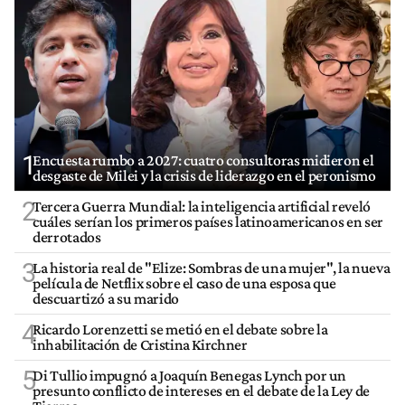
1
Encuesta rumbo a 2027: cuatro consultoras midieron el
desgaste de Milei y la crisis de liderazgo en el peronismo
2
Tercera Guerra Mundial: la inteligencia artificial reveló
cuáles serían los primeros países latinoamericanos en ser
derrotados
3
La historia real de "Elize: Sombras de una mujer", la nueva
película de Netflix sobre el caso de una esposa que
descuartizó a su marido
4
Ricardo Lorenzetti se metió en el debate sobre la
inhabilitación de Cristina Kirchner
5
Di Tullio impugnó a Joaquín Benegas Lynch por un
presunto conflicto de intereses en el debate de la Ley de