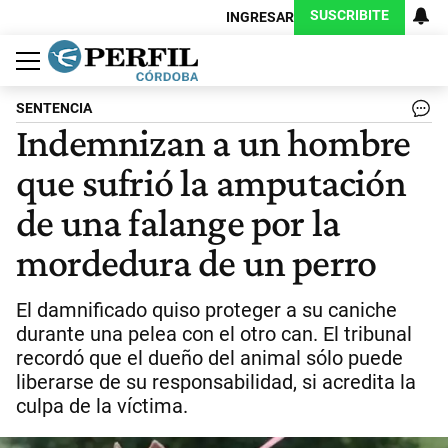
SUSCRIBITE
INGRESAR
Política
Economía
Judiciales
Sociedad
Cultura
Espectáculos
Deportes
Protagonistas
SENTENCIA
Indemnizan a un hombre
que sufrió la amputación
de una falange por la
mordedura de un perro
El damnificado quiso proteger a su caniche
durante una pelea con el otro can. El tribunal
recordó que el dueño del animal sólo puede
liberarse de su responsabilidad, si acredita la
culpa de la víctima.