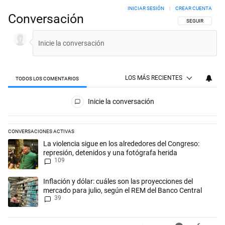
INICIAR SESIÓN
|
CREAR CUENTA
Conversación
SIGA ESTA CON
SEGUIR
LOS MÁS RECIENTES
TODOS LOS COMENTARIOS
Todos los comentarios
Inicie la conversación
CONVERSACIONES ACTIVAS
Este listado muestra los artículos con más comentarios en los últimos 
Un artículo de tendencia con el título "La violencia sigue en los alred
La violencia sigue en los alrededores del Congreso:
represión, detenidos y una fotógrafa herida
109
Un artículo de tendencia con el título "Inflación y dólar: cuáles son l
Inflación y dólar: cuáles son las proyecciones del
mercado para julio, según el REM del Banco Central
39