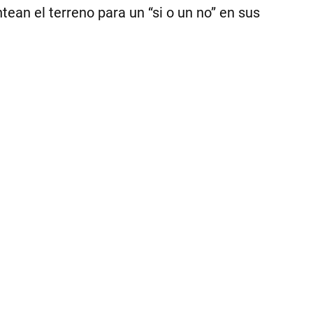
Sch
ean el terreno para un “si o un no” en sus
tu
un
20
de
co
vir
co
los
int
|
Ce
Per