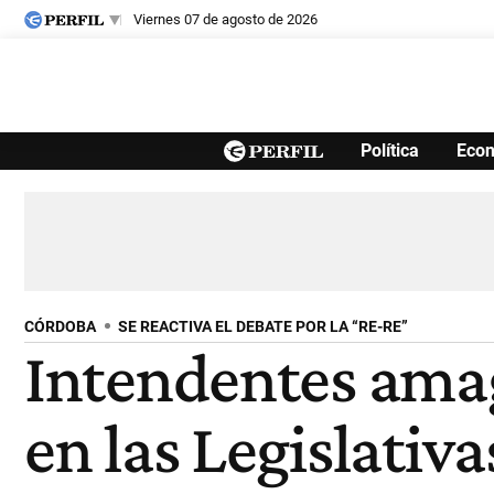
viernes 07 de agosto de 2026
Últimas noticias
Política
Eco
Inicio
Ahora
Opinión
Cultura
Arte
Educación
Videos
Córdoba
Reperfilar
Diario del Juicio
CÓRDOBA
SE REACTIVA EL DEBATE POR LA “RE-RE”
Intendentes amag
en las Legislativa