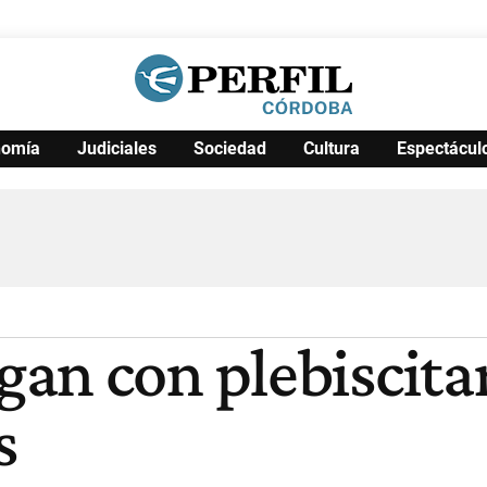
nomía
Judiciales
Sociedad
Cultura
Espectácul
Política
Pymes
Salud
Internacional
Clima
Deportes
Business
Noticias
Caras
an con plebiscita
s