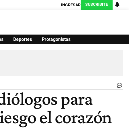
SUSCRIBITE
INGRESAR
os
Deportes
Protagonistas
Ciencia
Protagonistas
Tecnología
CARAS
Exitoina
Turismo
Exitoina
Gaming
Vivo
CO
rdiólogos para
La
Fu
Ca
riesgo el corazón
Ar
br
co
pa