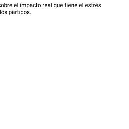
cui
obre el impacto real que tiene el estrés
nu
los partidos.
sa
al
mo
de
mi
los
par
|
.