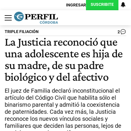
SUSCRIBITE
INGRESAR
Política
Economía
Judiciales
Sociedad
Cultura
Espectáculos
Deportes
Protagonistas
TRIPLE FILIACIÓN
2
La Justicia reconoció que
una adolescente es hija de
su madre, de su padre
biológico y del afectivo
El juez de Familia declaró inconstitucional el
artículo del Código Civil que habilita sólo el
binarismo parental y admitió la coexistencia
de paternidades. Cada vez más, la Justicia
reconoce los nuevos vínculos sociales y
familiares que deciden las personas, lejos de