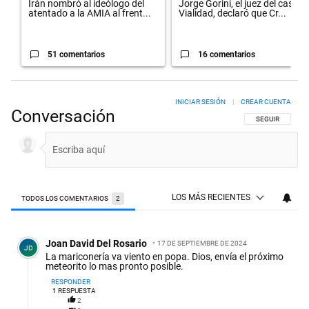
Irán nombró al ideólogo del
Jorge Gorini, el juez del caso
atentado a la AMIA al frent...
Vialidad, declaró que Cr...
51 comentarios
16 comentarios
INICIAR SESIÓN
|
CREAR CUENTA
Conversación
SIGA ESTA CON
SEGUIR
LOS MÁS RECIENTES
TODOS LOS COMENTARIOS
2
Todos los comentarios
Comentario de Joan David Del Rosario.
Joan David Del Rosario
17 DE SEPTIEMBRE DE 2024
JD
La mariconería va viento en popa. Dios, envía el próximo
meteorito lo mas pronto posible.
RESPONDER
1
RESPUESTA
2