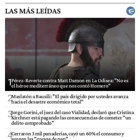
LAS MÁS LEÍDAS
1
Pérez-Reverte contra Matt Damon en La Odisea: "No es
el héroe mediterráneo que nos contó Homero"
2
Maslatón a Bausili: "El país dirigido por ustedes avanza
hacia el desastre económico total"
3
Jorge Gorini, el juez del caso Vialidad, declaró que Cristina
Kirchner está pagando las consecuencias de cometer "un
delito comprobado"
4
Cerraron 3 mil panaderías, cayó un 60% el consumo y
surgen las "cuevas de pan"