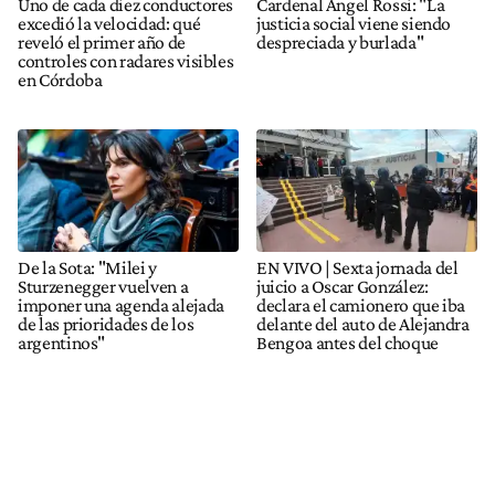
Uno de cada diez conductores
Cardenal Ángel Rossi: "La
excedió la velocidad: qué
justicia social viene siendo
reveló el primer año de
despreciada y burlada"
controles con radares visibles
en Córdoba
De la Sota: "Milei y
EN VIVO | Sexta jornada del
Sturzenegger vuelven a
juicio a Oscar González:
imponer una agenda alejada
declara el camionero que iba
de las prioridades de los
delante del auto de Alejandra
argentinos"
Bengoa antes del choque