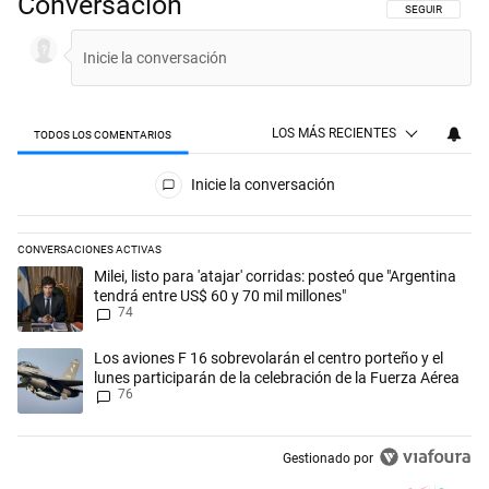
Conversación
SIGA ESTA CON
SEGUIR
LOS MÁS RECIENTES
TODOS LOS COMENTARIOS
Todos los comentarios
Inicie la conversación
CONVERSACIONES ACTIVAS
Este listado muestra los artículos con más comentarios en los últimos 
Un artículo de tendencia con el título "Milei, listo para 'atajar' corrid
Milei, listo para 'atajar' corridas: posteó que "Argentina
tendrá entre US$ 60 y 70 mil millones"
74
Un artículo de tendencia con el título "Los aviones F 16 sobrevolarán e
Los aviones F 16 sobrevolarán el centro porteño y el
lunes participarán de la celebración de la Fuerza Aérea
76
Gestionado por