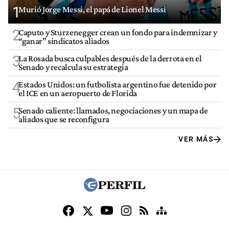
1
Murió Jorge Messi, el papá de Lionel Messi
2
Caputo y Sturzenegger crean un fondo para indemnizar y
“ganar” sindicatos aliados
3
La Rosada busca culpables después de la derrota en el
Senado y recalcula su estrategia
4
Estados Unidos: un futbolista argentino fue detenido por
el ICE en un aeropuerto de Florida
5
Senado caliente: llamados, negociaciones y un mapa de
aliados que se reconfigura
VER MÁS