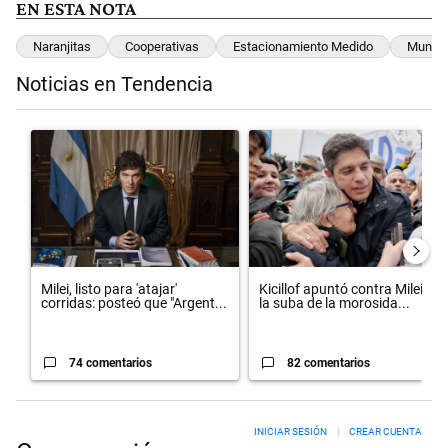
EN ESTA NOTA
Naranjitas
Cooperativas
Estacionamiento Medido
Munici
Noticias en Tendencia
Este listado muestra los artículos con más comentarios en los últimos 
Un artículo de tendencia con el título "Milei, listo para 'atajar' cor
Un artículo de tendencia con el t
Milei, listo para 'atajar'
Kicillof apuntó contra Milei por
corridas: posteó que "Argent...
la suba de la morosida...
74 comentarios
82 comentarios
INICIAR SESIÓN
|
CREAR CUENTA