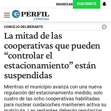
SUSCRIBITE
INGRESAR
Política
Economía
Judiciales
Sociedad
Cultura
Espectáculos
Deportes
Protagonistas
CONCEJO DELIBERANTE
La mitad de las
cooperativas que pueden
“controlar el
estacionamiento” están
suspendidas
Mientras el municipio avanza con una nueva
regulación del estacionamiento medido, solo
cuatro de las ocho cooperativas habilitadas
para nuclear cuidacoches mantienen activa su
matrícula. Las restantes deberán regularizar