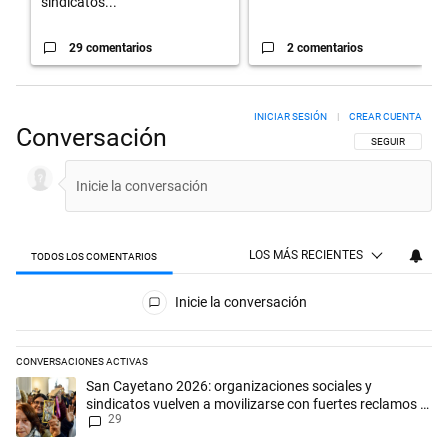
sindicatos...
29 comentarios
2 comentarios
INICIAR SESIÓN
|
CREAR CUENTA
Conversación
SIGA ESTA CON
SEGUIR
LOS MÁS RECIENTES
TODOS LOS COMENTARIOS
Todos los comentarios
Inicie la conversación
CONVERSACIONES ACTIVAS
Este listado muestra los artículos con más comentarios en los últimos 
Un artículo de tendencia con el título "San Cayetano 2026: organizaci
San Cayetano 2026: organizaciones sociales y
sindicatos vuelven a movilizarse con fuertes reclamos al
29
Gobierno