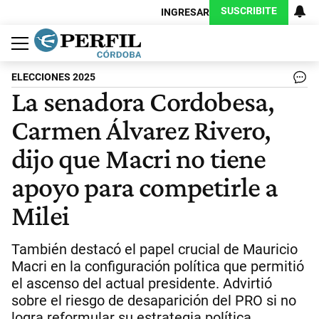
SUSCRIBITE
INGRESAR
Política
Economía
Judiciales
Sociedad
Cultura
Espectáculos
Deportes
Protagonistas
ELECCIONES 2025
La senadora Cordobesa,
Carmen Álvarez Rivero,
dijo que Macri no tiene
apoyo para competirle a
Milei
También destacó el papel crucial de Mauricio
Macri en la configuración política que permitió
el ascenso del actual presidente. Advirtió
sobre el riesgo de desaparición del PRO si no
logra reformular su estrategia política.