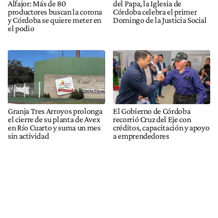
Alfajor: Más de 80
del Papa, la Iglesia de
productores buscan la corona
Córdoba celebra el primer
y Córdoba se quiere meter en
Domingo de la Justicia Social
el podio
Granja Tres Arroyos prolonga
El Gobierno de Córdoba
el cierre de su planta de Avex
recorrió Cruz del Eje con
en Río Cuarto y suma un mes
créditos, capacitación y apoyo
sin actividad
a emprendedores