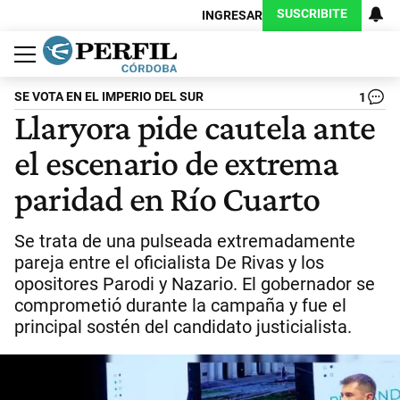
SUSCRIBITE
INGRESAR
Política
Economía
Judiciales
Sociedad
Cultura
Espectáculos
Deportes
Protagonistas
SE VOTA EN EL IMPERIO DEL SUR
1
Llaryora pide cautela ante
el escenario de extrema
paridad en Río Cuarto
Se trata de una pulseada extremadamente
pareja entre el oficialista De Rivas y los
opositores Parodi y Nazario. El gobernador se
comprometió durante la campaña y fue el
principal sostén del candidato justicialista.