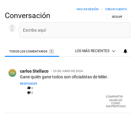
INICIAR SESIÓN
|
CREAR CUENTA
Conversación
SIGA ESTA CON
SEGUIR
LOS MÁS RECIENTES
TODOS LOS COMENTARIOS
1
Todos los comentarios
Comentario de carlos Stellaco.
carlos Stellaco
23 DE JUNIO DE 2024
CS
Gane quién gane todos son oficialistas de Milei .
RESPONDER
0
0
COMPARTIR
MARCAR
COMO
INAPROPIADO