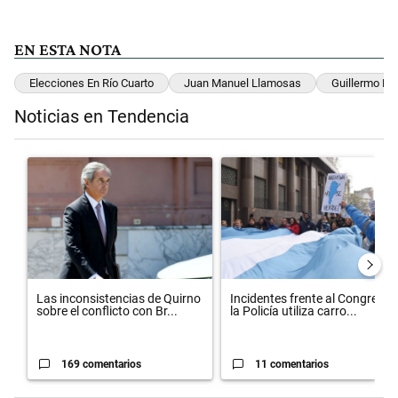
EN ESTA NOTA
Elecciones En Río Cuarto
Juan Manuel Llamosas
Guillermo De
Noticias en Tendencia
Este listado muestra los artículos con más comentarios en los últimos 
Un artículo de tendencia con el título "Las inconsistencias de Quirn
Un artículo de tendencia con el t
Las inconsistencias de Quirno
Incidentes frente al Congreso:
sobre el conflicto con Br...
la Policía utiliza carro...
169 comentarios
11 comentarios