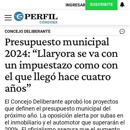
SUSCRIBITE
INGRESAR
Política
Economía
Judiciales
Sociedad
Cultura
Espectáculos
Deportes
Protagonistas
CONCEJO DELIBERANTE
Presupuesto municipal
2024: “Llaryora se va con
un impuestazo como con
el que llegó hace cuatro
años”
El Concejo Deliberante aprobó los proyectos
que definen el presupuesto municipal del
próximo año. La oposición alerta por subas en
el inmobiliario y el automotor que superarán el
200%. El oficialismo asegura que el aumento