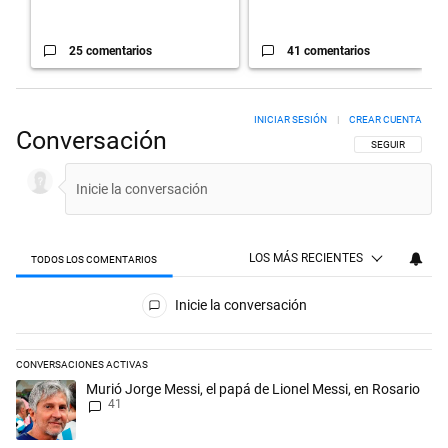
25 comentarios
41 comentarios
INICIAR SESIÓN
|
CREAR CUENTA
Conversación
SIGA ESTA CON
SEGUIR
LOS MÁS RECIENTES
TODOS LOS COMENTARIOS
Todos los comentarios
Inicie la conversación
CONVERSACIONES ACTIVAS
Este listado muestra los artículos con más comentarios en los últimos 
Un artículo de tendencia con el título "Murió Jorge Messi, el papá de L
Murió Jorge Messi, el papá de Lionel Messi, en Rosario
41