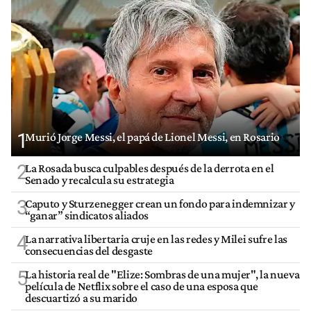
1
Murió Jorge Messi, el papá de Lionel Messi, en Rosario
2
La Rosada busca culpables después de la derrota en el
Senado y recalcula su estrategia
3
Caputo y Sturzenegger crean un fondo para indemnizar y
“ganar” sindicatos aliados
4
La narrativa libertaria cruje en las redes y Milei sufre las
consecuencias del desgaste
5
La historia real de "Elize: Sombras de una mujer", la nueva
película de Netflix sobre el caso de una esposa que
descuartizó a su marido