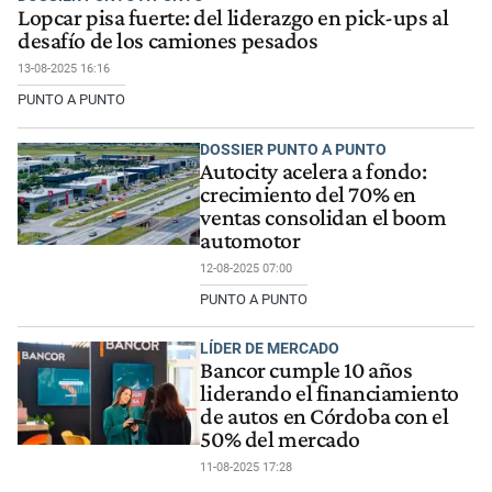
Lopcar pisa fuerte: del liderazgo en pick-ups al
desafío de los camiones pesados
13-08-2025 16:16
PUNTO A PUNTO
DOSSIER PUNTO A PUNTO
Autocity acelera a fondo:
crecimiento del 70% en
ventas consolidan el boom
automotor
12-08-2025 07:00
PUNTO A PUNTO
LÍDER DE MERCADO
Bancor cumple 10 años
liderando el financiamiento
de autos en Córdoba con el
50% del mercado
11-08-2025 17:28