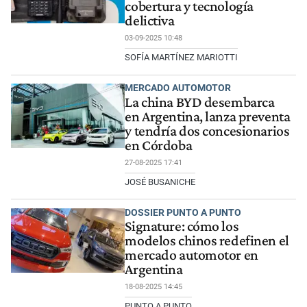
cobertura y tecnología
delictiva
03-09-2025 10:48
SOFÍA MARTÍNEZ MARIOTTI
MERCADO AUTOMOTOR
La china BYD desembarca
en Argentina, lanza preventa
y tendría dos concesionarios
en Córdoba
27-08-2025 17:41
JOSÉ BUSANICHE
DOSSIER PUNTO A PUNTO
Signature: cómo los
modelos chinos redefinen el
mercado automotor en
Argentina
18-08-2025 14:45
PUNTO A PUNTO