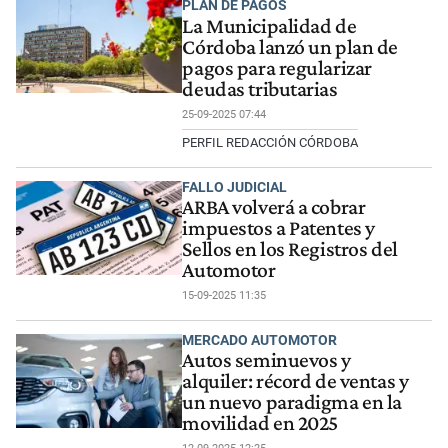
PLAN DE PAGOS
La Municipalidad de
Córdoba lanzó un plan de
pagos para regularizar
deudas tributarias
25-09-2025 07:44
PERFIL REDACCIÓN CÓRDOBA
FALLO JUDICIAL
ARBA volverá a cobrar
impuestos a Patentes y
Sellos en los Registros del
Automotor
15-09-2025 11:35
MERCADO AUTOMOTOR
Autos seminuevos y
alquiler: récord de ventas y
un nuevo paradigma en la
movilidad en 2025