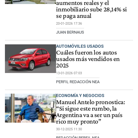
aumentos reales y el
inmobiliario sube 28,14% si
se paga anual
20-01-2026 17:36
JUAN BERNAUS
AUTOMÓVILES USADOS
Cuáles fueron los autos
usados más vendidos en
2025
13-01-2026 07:03
PERFIL REDACCIÓN NEA
ECONOMÍA Y NEGOCIOS
Manuel Antelo pronostica:
“Si sigue este rumbo, la
Argentina va a ser un país
rico muy pronto”
30-12-2025 11:30
REDACCIÓN PERFIL NEA