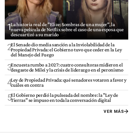
La historia real de "Elize: Sombras de una mujer", la
1
nueva película de Netflix sobre el caso de una esposa que
descuartizó a su marido
El Senado dio media sanción a la Inviolabilidad de la
2
Propiedad Privada: el Gobierno tuvo que ceder en la Ley
del Manejo del Fuego
Encuesta rumbo a 2027: cuatro consultoras midieron el
3
desgaste de Milei y la crisis de liderazgo en el peronismo
Ley de Propiedad Privada: qué senadores votaron a favor y
4
cuáles en contra
El Gobierno perdió la pulseada del nombre: la "Ley de
5
Tierras" se impuso en toda la conversación digital
VER MÁS