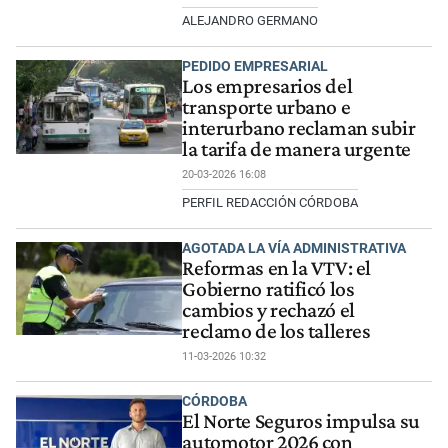
ALEJANDRO GERMANO
PEDIDO EMPRESARIAL
Los empresarios del
transporte urbano e
interurbano reclaman subir
la tarifa de manera urgente
20-03-2026 16:08
PERFIL REDACCIÓN CÓRDOBA
AGOTADA LA VÍA ADMINISTRATIVA
Reformas en la VTV: el
Gobierno ratificó los
cambios y rechazó el
reclamo de los talleres
11-03-2026 10:32
CÓRDOBA
El Norte Seguros impulsa su
automotor 2026 con