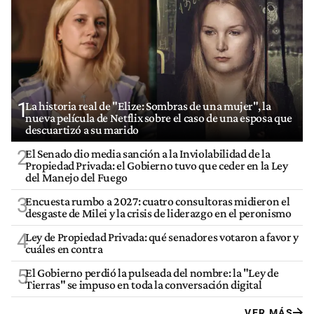
1
La historia real de "Elize: Sombras de una mujer", la
nueva película de Netflix sobre el caso de una esposa que
descuartizó a su marido
2
El Senado dio media sanción a la Inviolabilidad de la
Propiedad Privada: el Gobierno tuvo que ceder en la Ley
del Manejo del Fuego
3
Encuesta rumbo a 2027: cuatro consultoras midieron el
desgaste de Milei y la crisis de liderazgo en el peronismo
4
Ley de Propiedad Privada: qué senadores votaron a favor y
cuáles en contra
5
El Gobierno perdió la pulseada del nombre: la "Ley de
Tierras" se impuso en toda la conversación digital
VER MÁS