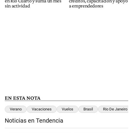
en Río Cuarto y suma un mes
créditos, capacitación y apoyo
sin actividad
a emprendedores
EN ESTA NOTA
Verano
Vacaciones
Vuelos
Brasil
Rio De Janeiro
Noticias en Tendencia
Este listado muestra los artículos con más comentarios en los últimos 