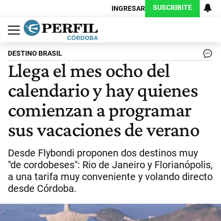
SUSCRIBITE
INGRESAR
Política
Economía
Judiciales
Sociedad
Cultura
Espectáculos
Deportes
Protagonistas
DESTINO BRASIL
Llega el mes ocho del
calendario y hay quienes
comienzan a programar
sus vacaciones de verano
Desde Flybondi proponen dos destinos muy
"de cordobeses": Rio de Janeiro y Florianópolis,
a una tarifa muy conveniente y volando directo
desde Córdoba.