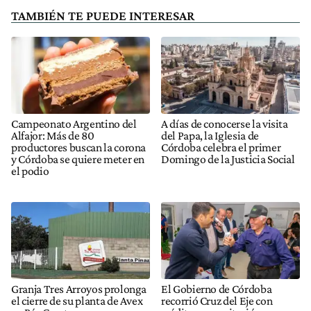
TAMBIÉN TE PUEDE INTERESAR
Campeonato Argentino del
A días de conocerse la visita
Alfajor: Más de 80
del Papa, la Iglesia de
productores buscan la corona
Córdoba celebra el primer
y Córdoba se quiere meter en
Domingo de la Justicia Social
el podio
Granja Tres Arroyos prolonga
El Gobierno de Córdoba
el cierre de su planta de Avex
recorrió Cruz del Eje con