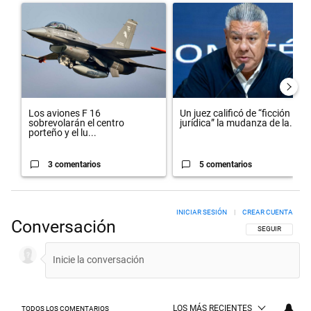
Un artículo de tendencia con el título "Los aviones F 16 sobrevolarán
Un artículo de tendencia con el t
Los aviones F 16
Un juez calificó de “ficción
sobrevolarán el centro
jurídica” la mudanza de la...
porteño y el lu...
3 comentarios
5 comentarios
INICIAR SESIÓN
|
CREAR CUENTA
Conversación
SIGA ESTA CON
SEGUIR
LOS MÁS RECIENTES
TODOS LOS COMENTARIOS