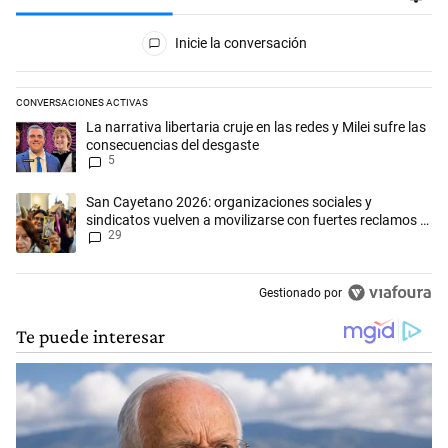
Todos los comentarios
Inicie la conversación
CONVERSACIONES ACTIVAS
Este listado muestra los artículos con más comentarios en los últimos 
Un artículo de tendencia con el título "La narrativa libertaria cruje en
La narrativa libertaria cruje en las redes y Milei sufre las
consecuencias del desgaste
5
Un artículo de tendencia con el título "San Cayetano 2026: organizaci
San Cayetano 2026: organizaciones sociales y
sindicatos vuelven a movilizarse con fuertes reclamos al
29
Gobierno
Gestionado por