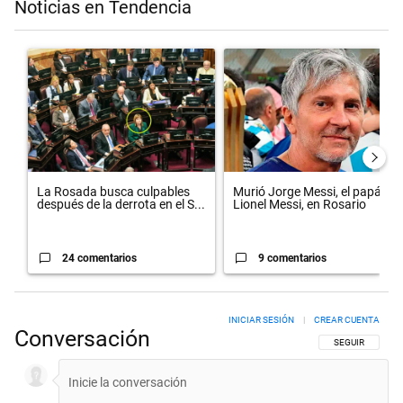
Noticias en Tendencia
Este listado muestra los artículos con más comentarios en los últimos 
Un artículo de tendencia con el título "La Rosada busca culpables d
Un artículo de tendencia con el 
La Rosada busca culpables
Murió Jorge Messi, el papá de
después de la derrota en el S...
Lionel Messi, en Rosario
24 comentarios
9 comentarios
INICIAR SESIÓN
|
CREAR CUENTA
Conversación
SIGA ESTA CON
SEGUIR