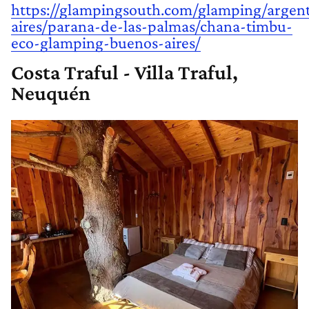
https://glampingsouth.com/glamping/argen
aires/parana-de-las-palmas/chana-timbu-
eco-glamping-buenos-aires/
Costa Traful - Villa Traful,
Neuquén