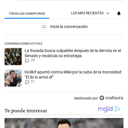
LOS MÁS RECIENTES
TODOS LOS COMENTARIOS
Todos los comentarios
Inicie la conversación
CONVERSACIONES ACTIVAS
Este listado muestra los artículos con más comentarios en los últimos 
Un artículo de tendencia con el título "La Rosada busca culpables desp
La Rosada busca culpables después de la derrota en el
Senado y recalcula su estrategia
24
Un artículo de tendencia con el título "Kicillof apuntó contra Milei por 
Kicillof apuntó contra Milei por la suba de la morosidad:
“El lío lo armó él”
51
Gestionado por