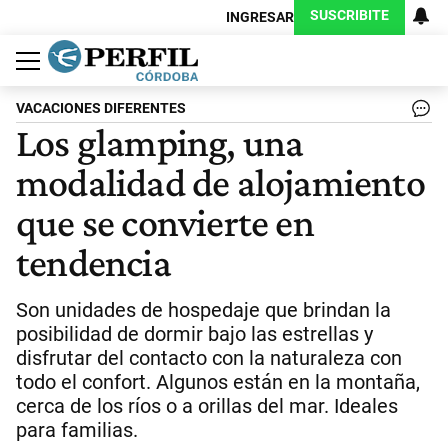
SUSCRIBITE
INGRESAR
Política
Economía
Judiciales
Sociedad
Cultura
Espectáculos
Deportes
Protagonistas
VACACIONES DIFERENTES
Los glamping, una
modalidad de alojamiento
que se convierte en
tendencia
Son unidades de hospedaje que brindan la
posibilidad de dormir bajo las estrellas y
disfrutar del contacto con la naturaleza con
todo el confort. Algunos están en la montaña,
cerca de los ríos o a orillas del mar. Ideales
para familias.