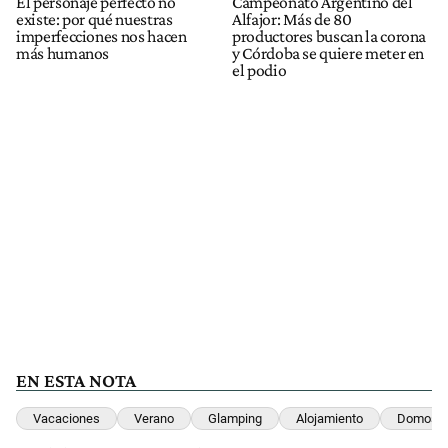
El personaje perfecto no
Campeonato Argentino del
existe: por qué nuestras
Alfajor: Más de 80
imperfecciones nos hacen
productores buscan la corona
más humanos
y Córdoba se quiere meter en
el podio
EN ESTA NOTA
Vacaciones
Verano
Glamping
Alojamiento
Domos