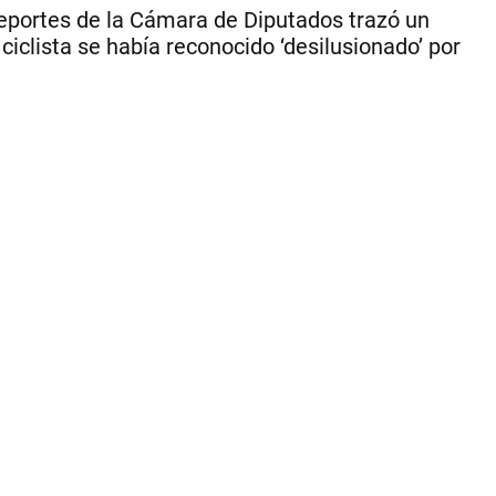
en
 Deportes de la Cámara de Diputados trazó un
Par
ciclista se había reconocido ‘desilusionado’ por
20
Jo
‘Ma
Tor
fu
rec
po
el
pre
Jav
Mil
|
CE
PE