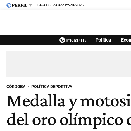
jueves 06 de agosto de 2026
Últimas noticias
Política
Eco
Inicio
Ahora
Opinión
Cultura
Arte
Educación
Videos
Córdoba
Reperfilar
Diario del Juicio
CÓRDOBA
POLÍTICA DEPORTIVA
Medalla y motosie
del oro olímpico 