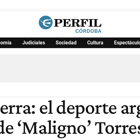
nomía
Judiciales
Sociedad
Cultura
Espectácul
Política
Pymes
Salud
Internacional
Clima
Deportes
Business
Noticias
Caras
rra: el deporte ar
de ‘Maligno’ Torre