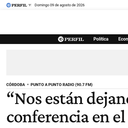
domingo 09 de agosto de 2026
Últimas noticias
Política
Eco
Inicio
Ahora
Opinión
Cultura
Arte
Educación
Videos
Córdoba
Reperfilar
Diario del Juicio
CÓRDOBA
PUNTO A PUNTO RADIO (90.7 FM)
“Nos están dejan
conferencia en e