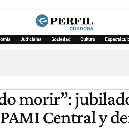
nomía
Judiciales
Sociedad
Cultura
Espectácul
Política
Pymes
Salud
Internacional
Clima
Deportes
Business
Noticias
Caras
do morir”: jubilad
l PAMI Central y d