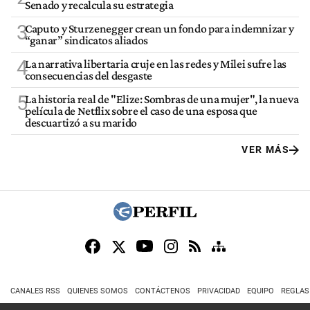
Senado y recalcula su estrategia
3
Caputo y Sturzenegger crean un fondo para indemnizar y
“ganar” sindicatos aliados
4
La narrativa libertaria cruje en las redes y Milei sufre las
consecuencias del desgaste
5
La historia real de "Elize: Sombras de una mujer", la nueva
película de Netflix sobre el caso de una esposa que
descuartizó a su marido
VER MÁS
CANALES RSS
QUIENES SOMOS
CONTÁCTENOS
PRIVACIDAD
EQUIPO
REGLAS