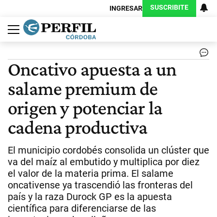
SUSCRIBITE
INGRESAR
Política
Economía
Judiciales
Sociedad
Cultura
Espectáculos
Deportes
Protagonistas
Oncativo apuesta a un
salame premium de
origen y potenciar la
cadena productiva
El municipio cordobés consolida un clúster que
va del maíz al embutido y multiplica por diez
el valor de la materia prima. El salame
oncativense ya trascendió las fronteras del
país y la raza Durock GP es la apuesta
científica para diferenciarse de las