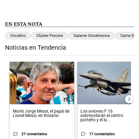
EN ESTA NOTA
Oncativo
Clúster Porcino
Salame Oncativense
Carne De 
Noticias en Tendencia
Este listado muestra los artículos con más comentarios en los últimos 
Un artículo de tendencia con el título "Murió Jorge Messi, el papá d
Un artículo de tendencia con el 
Murió Jorge Messi, el papá de
Los aviones F 16
Lionel Messi, en Rosario
sobrevolarán el centro
porteño y el lu...
27 comentarios
17 comentarios