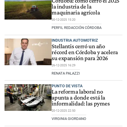
Córdoba: cómo cerró el 2025
la industria de la
maquinaria agrícola
30-12-2025 15:20
PERFIL REDACCIÓN CÓRDOBA
INDUSTRIA AUTOMOTRIZ
Stellantis cerró un año
récord en Córdoba y acelera
su expansión para 2026
26-12-2025 16:29
RENATA PALAZZI
PUNTO DE VISTA
La reforma laboral no
apunta a donde está la
informalidad: las pymes
20-12-2025 22:50
VIRGINIA GIORDANO