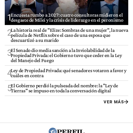
Encuesta rumbo a 2027: cuatro consultoras midieron el
1
desgaste de Milei y la crisis de liderazgo en el peronismo
La historia real de "Elize: Sombras de una mujer", la nueva
2
película de Netflix sobre el caso de una esposa que
descuartizó a su marido
El Senado dio media sanción a la Inviolabilidad de la
3
Propiedad Privada: el Gobierno tuvo que ceder en la Ley
del Manejo del Fuego
Ley de Propiedad Privada: qué senadores votaron a favor y
4
cuáles en contra
El Gobierno perdió la pulseada del nombre: la "Ley de
5
Tierras" se impuso en toda la conversación digital
VER MÁS