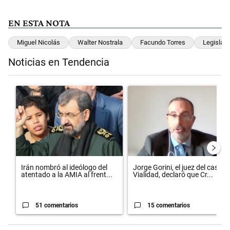
EN ESTA NOTA
Miguel Nicolás
Walter Nostrala
Facundo Torres
Legislatu
Noticias en Tendencia
Este listado muestra los artículos con más comentarios en los últimos 
Un artículo de tendencia con el título "Irán nombró al ideólogo del
Un artículo de tendencia con el 
Irán nombró al ideólogo del
Jorge Gorini, el juez del caso
atentado a la AMIA al frent...
Vialidad, declaró que Cr...
51 comentarios
15 comentarios