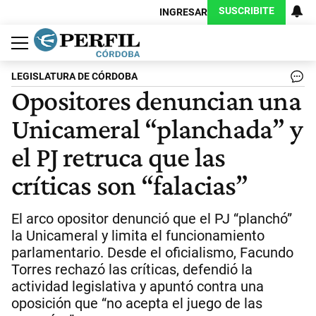
SUSCRIBITE
INGRESAR
Política
Economía
Judiciales
Sociedad
Cultura
Espectáculos
Deportes
Protagonistas
LEGISLATURA DE CÓRDOBA
Opositores denuncian una
Unicameral “planchada” y
el PJ retruca que las
críticas son “falacias”
El arco opositor denunció que el PJ “planchó”
la Unicameral y limita el funcionamiento
parlamentario. Desde el oficialismo, Facundo
Torres rechazó las críticas, defendió la
actividad legislativa y apuntó contra una
oposición que “no acepta el juego de las