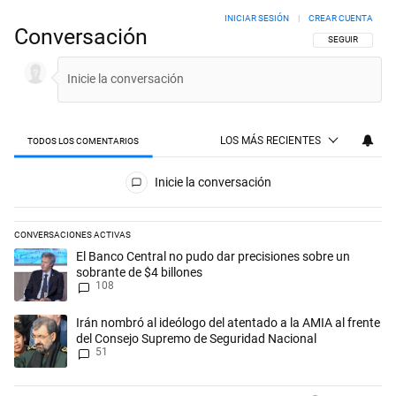
INICIAR SESIÓN
|
CREAR CUENTA
Conversación
SIGA ESTA CON
SEGUIR
LOS MÁS RECIENTES
TODOS LOS COMENTARIOS
Todos los comentarios
Inicie la conversación
CONVERSACIONES ACTIVAS
Este listado muestra los artículos con más comentarios en los últimos 
Un artículo de tendencia con el título "El Banco Central no pudo dar p
El Banco Central no pudo dar precisiones sobre un
sobrante de $4 billones
108
Un artículo de tendencia con el título "Irán nombró al ideólogo del a
Irán nombró al ideólogo del atentado a la AMIA al frente
del Consejo Supremo de Seguridad Nacional
51