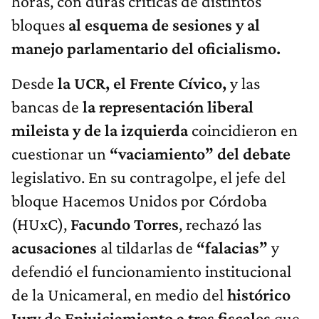
horas, con duras críticas de distintos
bloques
al esquema de sesiones y al
manejo parlamentario del oficialismo.
Desde
la UCR, el Frente Cívico,
y las
bancas de
la representación liberal
mileista y de la izquierda
coincidieron en
cuestionar un
“vaciamiento” del debate
legislativo. En su contragolpe, el jefe del
bloque Hacemos Unidos por Córdoba
(HUxC),
Facundo Torres
, rechazó las
acusaciones
al tildarlas de
“falacias”
y
defendió el funcionamiento institucional
de la Unicameral, en medio del
histórico
Jury de Enjuiciamiento a tres fiscales
que