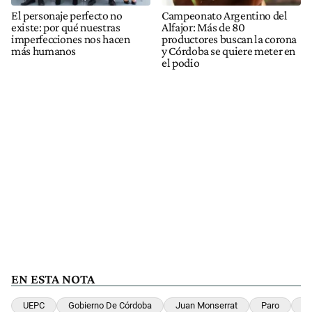
El personaje perfecto no
Campeonato Argentino del
existe: por qué nuestras
Alfajor: Más de 80
imperfecciones nos hacen
productores buscan la corona
más humanos
y Córdoba se quiere meter en
el podio
EN ESTA NOTA
UEPC
Gobierno De Córdoba
Juan Monserrat
Paro
D