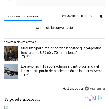
LOS MÁS RECIENTES
TODOS LOS COMENTARIOS
Todos los comentarios
Inicie la conversación
CONVERSACIONES ACTIVAS
Este listado muestra los artículos con más comentarios en los últimos 
Un artículo de tendencia con el título "Milei, listo para 'atajar' corrid
Milei, listo para 'atajar' corridas: posteó que "Argentina
tendrá entre US$ 60 y 70 mil millones"
35
Un artículo de tendencia con el título "Los aviones F 16 sobrevolarán e
Los aviones F 16 sobrevolarán el centro porteño y el
lunes participarán de la celebración de la Fuerza Aérea
60
Gestionado por