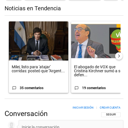
Noticias en Tendencia
Este listado muestra los artículos con más comentarios en los últimos 
Un artículo de tendencia con el título "Milei, listo para 'atajar' cor
Un artículo de tendencia con el 
Milei, listo para 'atajar'
El abogado de VOX que
corridas: posteó que "Argent...
Cristina Kirchner sumó a su
defen...
35 comentarios
19 comentarios
INICIAR SESIÓN
|
CREAR CUENTA
Conversación
SIGA ESTA CON
SEGUIR