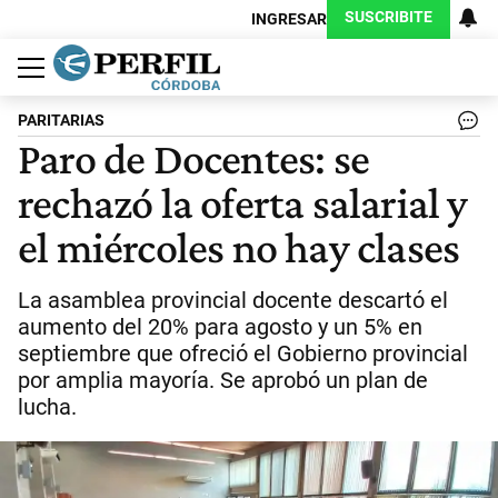
SUSCRIBITE
INGRESAR
Política
Economía
Judiciales
Sociedad
Cultura
Espectáculos
Deportes
Protagonistas
PARITARIAS
Paro de Docentes: se
rechazó la oferta salarial y
el miércoles no hay clases
La asamblea provincial docente descartó el
aumento del 20% para agosto y un 5% en
septiembre que ofreció el Gobierno provincial
por amplia mayoría. Se aprobó un plan de
lucha.