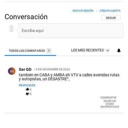
INICIAR SESIÓN
|
CREAR CUENTA
Conversación
SIGA ESTA CON
SEGUIR
LOS MÁS RECIENTES
TODOS LOS COMENTARIOS
1
Todos los comentarios
Comentario de Ser GD.
Ser GD
5 DE NOVIEMBRE DE 2024
SG
tambien en CABA y AMBA ah VTV a calles avenidas rutas
y autopistas, un DESASTRE°,
RESPONDER
0
0
COMPARTIR
MARCAR
COMO
INAPROPIADO