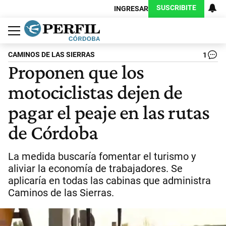
SUSCRIBITE
INGRESAR
Política
Economía
Judiciales
Sociedad
Cultura
Espectáculos
Deportes
Protagonistas
CAMINOS DE LAS SIERRAS
1
Proponen que los
motociclistas dejen de
pagar el peaje en las rutas
de Córdoba
La medida buscaría fomentar el turismo y
aliviar la economía de trabajadores. Se
aplicaría en todas las cabinas que administra
Caminos de las Sierras.