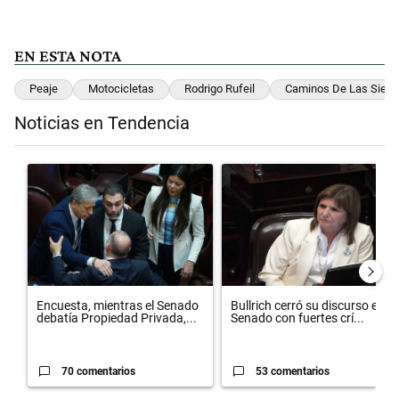
EN ESTA NOTA
Peaje
Motocicletas
Rodrigo Rufeil
Caminos De Las Sierr
Noticias en Tendencia
Este listado muestra los artículos con más comentarios en los últimos 
Un artículo de tendencia con el título "Encuesta, mientras el Sena
Un artículo de tendencia con el t
Encuesta, mientras el Senado
Bullrich cerró su discurso en el
debatía Propiedad Privada,...
Senado con fuertes crí...
70 comentarios
53 comentarios