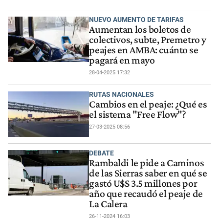
NUEVO AUMENTO DE TARIFAS
Aumentan los boletos de
colectivos, subte, Premetro y
peajes en AMBA: cuánto se
pagará en mayo
28-04-2025 17:32
RUTAS NACIONALES
Cambios en el peaje: ¿Qué es
el sistema "Free Flow"?
27-03-2025 08:56
DEBATE
Rambaldi le pide a Caminos
de las Sierras saber en qué se
gastó U$S 3.5 millones por
año que recaudó el peaje de
La Calera
26-11-2024 16:03