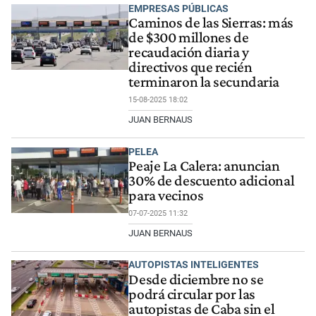
EMPRESAS PÚBLICAS
Caminos de las Sierras: más
de $300 millones de
recaudación diaria y
directivos que recién
terminaron la secundaria
15-08-2025 18:02
JUAN BERNAUS
PELEA
Peaje La Calera: anuncian
30% de descuento adicional
para vecinos
07-07-2025 11:32
JUAN BERNAUS
AUTOPISTAS INTELIGENTES
Desde diciembre no se
podrá circular por las
autopistas de Caba sin el