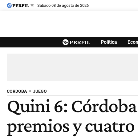
sábado 08 de agosto de 2026
Últimas noticias
Política
Eco
Inicio
Ahora
Opinión
Cultura
Arte
Educación
Videos
Córdoba
Reperfilar
Diario del Juicio
CÓRDOBA
JUEGO
Quini 6: Córdoba
premios y cuatro