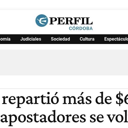
nomía
Judiciales
Sociedad
Cultura
Espectácul
Política
Pymes
Salud
Internacional
Clima
Deportes
Business
Noticias
Caras
 repartió más de $
 apostadores se vo