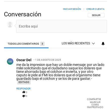
INICIAR SESIÓN
|
CREAR CUENTA
Conversación
SIGA ESTA CON
SEGUIR
LOS MÁS RECIENTES
TODOS LOS COMENTARIOS
3
Todos los comentarios
Comentario de Oscar Del.
Oscar Del
1 DE AGOSTO DE 2025
OD
me da la impresion que hay un doble mensaje: por un lado
milei solicitando que el ciudadano saque los dolares que
tiene ahorrado bajo el colchon e invierta, y por otro
caputo le pide al FMI los dolares que el organismo tiene
guardado bajo el colchon y se los de para gastar.-
EDITADO
RESPONDER
0
0
COMPARTIR
MARCAR
COMO
INAPROPIADO