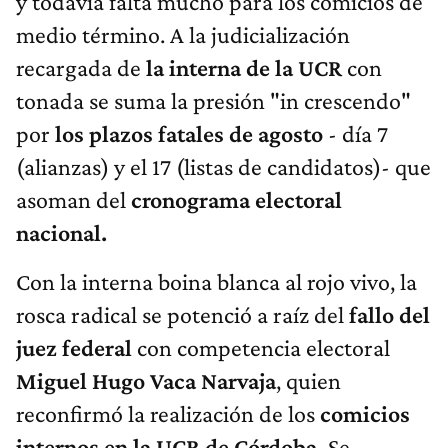
y todavía falta mucho para los comicios de
medio término. A la judicialización
recargada de
la interna de la UCR
con
tonada se suma la presión "in crescendo"
por
los plazos fatales de agosto
- día 7
(alianzas) y el 17 (listas de candidatos)- que
asoman del
cronograma electoral
nacional.
Con la interna boina blanca al rojo vivo, la
rosca radical se potenció a raíz del
fallo del
juez federal
con competencia electoral
Miguel Hugo Vaca Narvaja
, quien
reconfirmó la realización de los
comicios
internos en la UCR de Córdoba.
Se