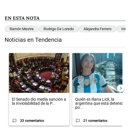
EN ESTA NOTA
Ramón Mestre
Rodrigo De Loredo
Alejandra Ferrero
Inte
Noticias en Tendencia
Este listado muestra los artículos con más comentarios en los últimos 
Un artículo de tendencia con el título "El Senado dio media sanción 
Un artículo de tendencia con el 
El Senado dio media sanción a
Quién es Iliana Lick, la
la Inviolabilidad de la P...
argentina que está detenida
po...
33 comentarios
21 comentarios