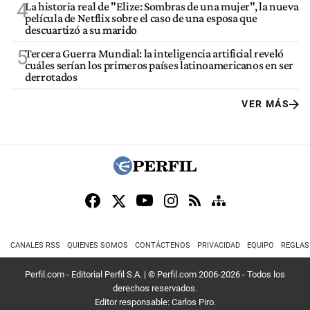
4
La historia real de "Elize: Sombras de una mujer", la nueva
película de Netflix sobre el caso de una esposa que
descuartizó a su marido
5
Tercera Guerra Mundial: la inteligencia artificial reveló
cuáles serían los primeros países latinoamericanos en ser
derrotados
VER MÁS
CANALES RSS
QUIENES SOMOS
CONTÁCTENOS
PRIVACIDAD
EQUIPO
REGLAS
Perfil.com - Editorial Perfil S.A.
| © Perfil.com 2006-2026 - Todos los
derechos reservados.
Editor responsable: Carlos Piro.