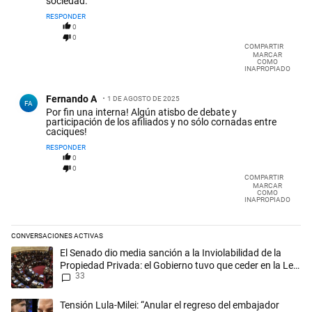
sociedad.
RESPONDER
0
0
COMPARTIR
MARCAR
COMO
INAPROPIADO
Comentario de Fernando A.
Fernando A
1 DE AGOSTO DE 2025
FA
Por fin una interna! Algún atisbo de debate y
participación de los afiliados y no sólo cornadas entre
caciques!
RESPONDER
0
0
COMPARTIR
MARCAR
COMO
INAPROPIADO
CONVERSACIONES ACTIVAS
Este listado muestra los artículos con más comentarios en los últimos 
Un artículo de tendencia con el título "El Senado dio media sanción a l
El Senado dio media sanción a la Inviolabilidad de la
Propiedad Privada: el Gobierno tuvo que ceder en la Ley
33
del Manejo del Fuego
Un artículo de tendencia con el título "Tensión Lula-Milei: “Anular 
Tensión Lula-Milei: “Anular el regreso del embajador