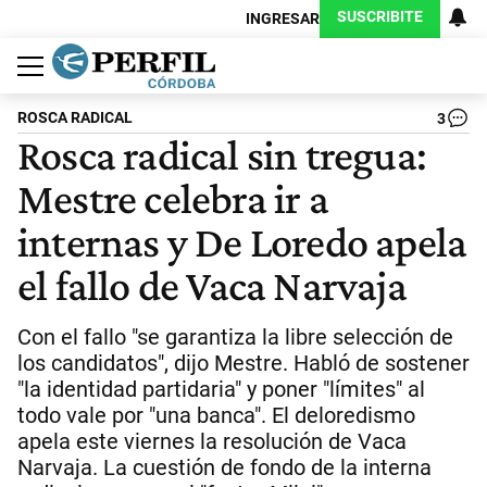
SUSCRIBITE
INGRESAR
Política
Economía
Judiciales
Sociedad
Cultura
Espectáculos
Deportes
Protagonistas
ROSCA RADICAL
3
Rosca radical sin tregua:
Mestre celebra ir a
internas y De Loredo apela
el fallo de Vaca Narvaja
Con el fallo "se garantiza la libre selección de
los candidatos", dijo Mestre. Habló de sostener
"la identidad partidaria" y poner "límites" al
todo vale por "una banca". El deloredismo
apela este viernes la resolución de Vaca
Narvaja. La cuestión de fondo de la interna