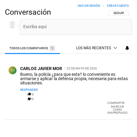
INICIAR SESIÓN
|
CREAR CUENTA
Conversación
SIGA ESTA CON
SEGUIR
LOS MÁS RECIENTES
TODOS LOS COMENTARIOS
1
Todos los comentarios
Comentario de CARLOS JAVIER MOR.
CARLOS JAVIER MOR
22 DE MAYO DE 2026
CJ
Bueno, la policía ¿para que esta? lo conveniente es
armarse y aplicar la defensa propia, necesaria para estas
situaciones.
RESPONDER
0
0
COMPARTIR
MARCAR
COMO
INAPROPIADO