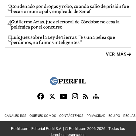
3
Condenado por drogas y robo, cuando salió de prisión fue
becario municipal y empleado de Senaf
4
Guillermo Arias, juez electoral de Córdoba: no cesa la
polémica por el concurso
5
Luis Juez sobre la Ley de Tierras: "Es una pelea que
perdimos, no fuimos inteligentes"
VER MÁS
CANALES RSS
QUIENES SOMOS
CONTÁCTENOS
PRIVACIDAD
EQUIPO
REGLAS
Perfil.com - Editorial Perfil S.A.
| © Perfil.com 2006-2026 - Todos los
derechos reservados.