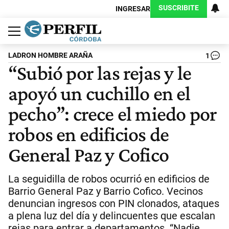
SUSCRIBITE
INGRESAR
Política
Economía
Judiciales
Sociedad
Cultura
Espectáculos
Deportes
Protagonistas
LADRON HOMBRE ARAÑA
1
“Subió por las rejas y le
apoyó un cuchillo en el
pecho”: crece el miedo por
robos en edificios de
General Paz y Cofico
La seguidilla de robos ocurrió en edificios de
Barrio General Paz y Barrio Cofico. Vecinos
denuncian ingresos con PIN clonados, ataques
a plena luz del día y delincuentes que escalan
rejas para entrar a departamentos. “Nadie