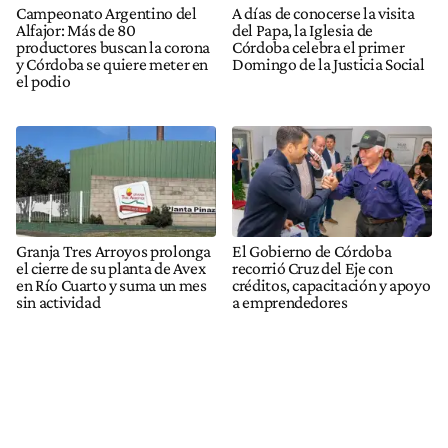
Campeonato Argentino del
A días de conocerse la visita
Alfajor: Más de 80
del Papa, la Iglesia de
productores buscan la corona
Córdoba celebra el primer
y Córdoba se quiere meter en
Domingo de la Justicia Social
el podio
Granja Tres Arroyos prolonga
El Gobierno de Córdoba
el cierre de su planta de Avex
recorrió Cruz del Eje con
en Río Cuarto y suma un mes
créditos, capacitación y apoyo
sin actividad
a emprendedores