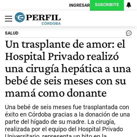
SUSCRIBITE
INGRESAR
Política
Economía
Judiciales
Sociedad
Cultura
Espectáculos
Deportes
Protagonistas
SALUD
Un trasplante de amor: el
Hospital Privado realizó
una cirugía hepática a una
bebé de seis meses con su
mamá como donante
Una bebé de seis meses fue trasplantada con
éxito en Córdoba gracias a la donación de una
parte del hígado de su madre. La cirugía,
realizada por el equipo del Hospital Privado
Universitario, representa un hito en la