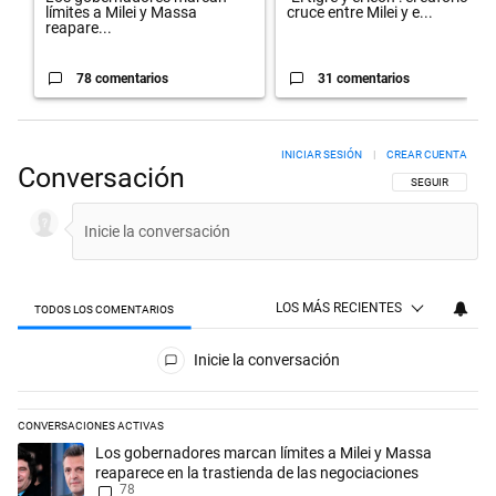
límites a Milei y Massa
cruce entre Milei y e...
reapare...
78 comentarios
31 comentarios
INICIAR SESIÓN
|
CREAR CUENTA
Conversación
SIGA ESTA CON
SEGUIR
LOS MÁS RECIENTES
TODOS LOS COMENTARIOS
Todos los comentarios
Inicie la conversación
CONVERSACIONES ACTIVAS
Este listado muestra los artículos con más comentarios en los últimos 
Un artículo de tendencia con el título "Los gobernadores marcan límit
Los gobernadores marcan límites a Milei y Massa
reaparece en la trastienda de las negociaciones
78