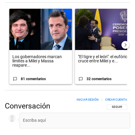
Este listado muestra los artículos con más comentarios en los últimos 
Un artículo de tendencia con el título "Los gobernadores marcan lím
Un artículo de tendencia con el t
Los gobernadores marcan
"El tigre y el león": el eufórico
límites a Milei y Massa
cruce entre Milei y e...
reapare...
81 comentarios
32 comentarios
INICIAR SESIÓN
|
CREAR CUENTA
Conversación
SIGA ESTA CON
SEGUIR