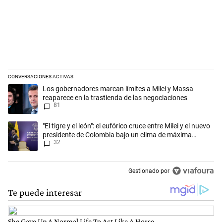
CONVERSACIONES ACTIVAS
Este listado muestra los artículos con más comentarios en los últimos 
Un artículo de tendencia con el título "Los gobernadores marcan límit
Los gobernadores marcan límites a Milei y Massa
reaparece en la trastienda de las negociaciones
81
Un artículo de tendencia con el título ""El tigre y el león": el eufórico
"El tigre y el león": el eufórico cruce entre Milei y el nuevo
presidente de Colombia bajo un clima de máxima
32
tensión
Gestionado por