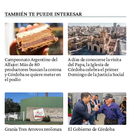
TAMBIÉN TE PUEDE INTERESAR
Campeonato Argentino del
A días de conocerse la visita
Alfajor: Más de 80
del Papa, la Iglesia de
productores buscan la corona
Córdoba celebra el primer
y Córdoba se quiere meter en
Domingo de la Justicia Social
el podio
Granja Tres Arroyos prolonga
El Gobierno de Córdoba