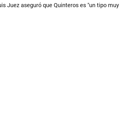
pol
 Luis Juez aseguró que Quinteros es "un tipo muy
a
Ju
Pa
Qui
|
FO
PR
UC