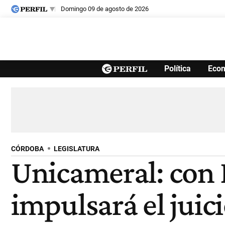
domingo 09 de agosto de 2026
Últimas noticias
Política
Eco
Inicio
Ahora
Opinión
Cultura
Arte
Educación
Videos
Córdoba
Reperfilar
Diario del Juicio
CÓRDOBA
LEGISLATURA
Unicameral: con D
impulsará el juic