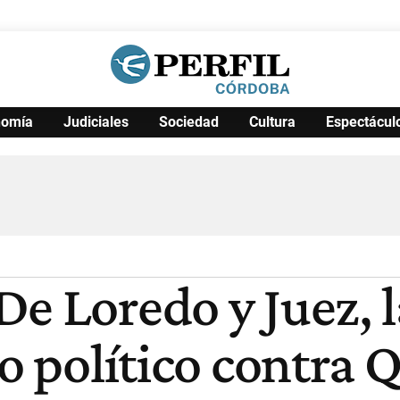
nomía
Judiciales
Sociedad
Cultura
Espectácul
Política
Pymes
Salud
Internacional
Clima
Deportes
Business
Noticias
Caras
e Loredo y Juez, l
io político contra 